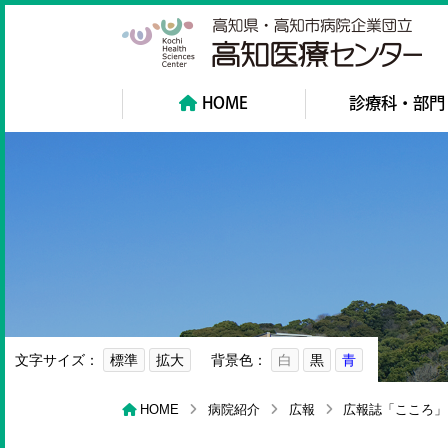
高
HOME
診療科・部門
文字サイズ：
標準
拡大
背景色：
白
黒
青
HOME
病院紹介
広報
広報誌「こころ」