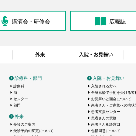
講演会・研修会
広報誌
外来
入院・お見舞い
医療センター
診療科・部門
入院・お見舞い
診療科
入院される方へ
局
全身麻酔で手術を受ける皆
センター
お見舞いと面会について
部門
患者さん・ご家族への病状
患者支援センター
外来
患者さんの責務
受診のご案内
患者さん相談窓口
受診予約の変更について
包括同意について