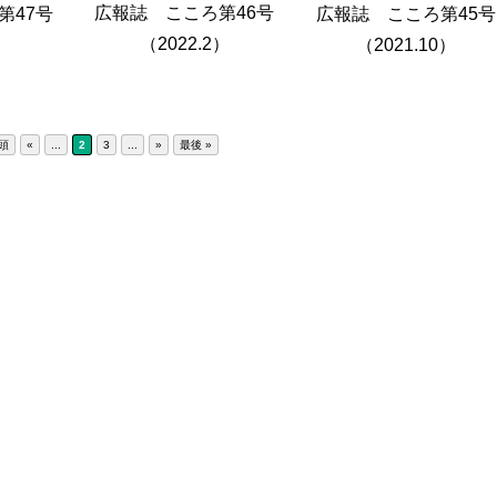
広報誌 こころ第46号
第47号
広報誌 こころ第45号
（2022.2）
）
（2021.10）
先頭
«
...
2
3
...
»
最後 »