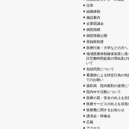
沿革
組織体制
施設案内
企業団議会
病院指標
病院情報公開
登録医制度
医療行政・大学などの方へ
地域医療体制確保加算に係
日労働時間超過の理由及び
いて
包括同意について
看護師による特定行為の包
てのお願い
薬剤局 院内製剤の使用に
院内ＭＲ活動について
医療の質・安全の向上を目
医療サービスの向上を目指
医療費に関するお知らせ
講演会・研修会
広報
アクセス