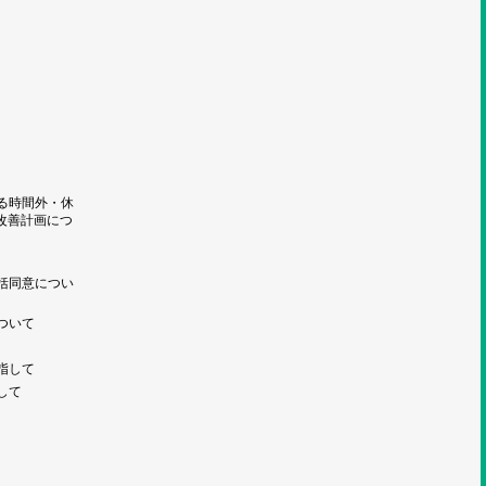
る時間外・休
改善計画につ
括同意につい
ついて
指して
して