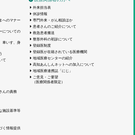
外来担当表
休診情報
まへのマナー
専門外来・がん相談ほか
患者さんのご紹介について
ーについての
救急患者搬送
整形外科の初診について
、車いす、身
登録医制度
登録医が在籍されている医療機関
う
地域医療センターの紹介
いて
高知あんしんネットへの加入について
地域医療連携誌「にじ」
ご意見・ご要望
（医療関係者限定）
さんの責務
な施設基準等
づく情報提供