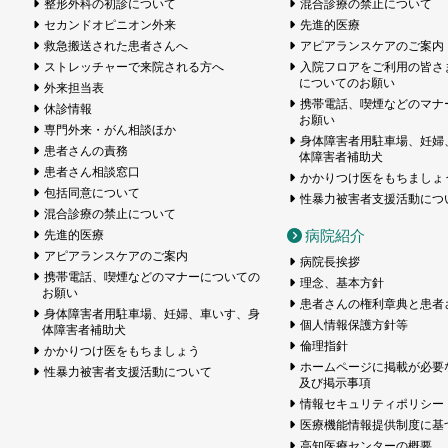
整形外科の初診について
混合診療の禁止について
セカンドオピニオン外来
先進的医療
救急搬送された患者さんへ
アピアランスケアのご案内
ストレッチャーで来院される方へ
入院フロアをご利用の皆さ
についてのお願い
外来担当表
携帯電話、喫煙などのマナ
休診情報
お願い
専門外来・がん相談ほか
身体障害者用駐車場、妊婦
患者さんの責務
体障害者補助犬
患者さん相談窓口
かかりつけ医をもちましょ
包括同意について
性暴力被害者支援活動につ
混合診療の禁止について
病院紹介
先進的医療
アピアランスケアのご案内
病院長挨拶
携帯電話、喫煙などのマナーについての
理念、基本方針
お願い
患者さんの権利章典と患者
身体障害者用駐車場、妊婦、車いす、身
個人情報保護方針等
体障害者補助犬
倫理指針
かかりつけ医をもちましょう
ホームページに掲載が必要
性暴力被害者支援活動について
及び掲示事項
情報セキュリティポリシー
医療機能情報提供制度に基
高知医療センターの概要