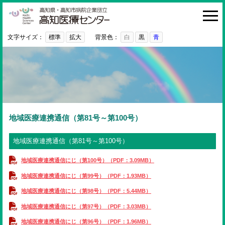
高知医療センター
HOME
診療科・部門
文字サイズ：
標準
拡大
背景色：
白
黒
青
外来
入院・お見舞い
病院紹介
医療関係者の方へ
地域医療連携通信（第81号～第100号）
利用ガイド
地域医療連携通信（第81号～第100号）
初めての方へ
地域医療連携通信にじ（第100号）（PDF：3.09MB）
採用情報
地域医療連携通信にじ（第99号）（PDF：1.93MB）
地域医療連携通信にじ（第98号）（PDF：5.44MB）
ご意見・ご要望
地域医療連携通信にじ（第97号）（PDF：3.03MB）
地域医療連携通信にじ（第96号）（PDF：1.96MB）