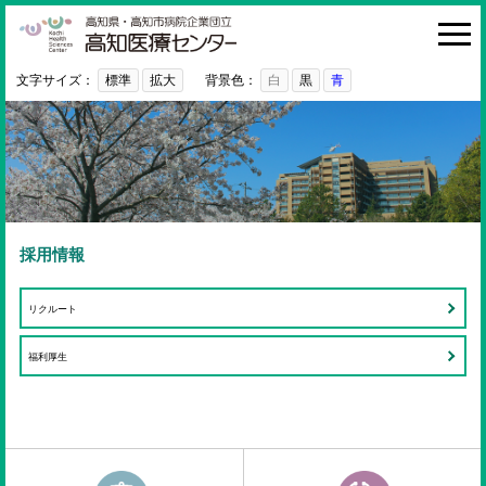
高知医療センター
HOME
診療科・部門
文字サイズ：
標準
拡大
背景色：
白
黒
青
外来
入院・お見舞い
病院紹介
医療関係者の方へ
採用情報
利用ガイド
リクルート
初めての方へ
福利厚生
採用情報
ご意見・ご要望