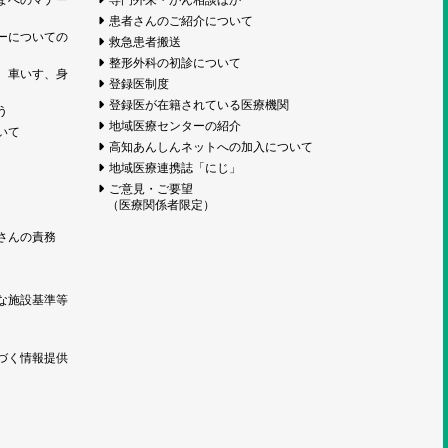
患者さんのご紹介について
ーについての
救急患者搬送
整形外科の初診について
、車いす、身
登録医制度
登録医が在籍されている医療機関
う
地域医療センターの紹介
いて
高知あんしんネットへの加入について
地域医療連携誌「にじ」
ご意見・ご要望
（医療関係者限定）
さんの責務
な施設基準等
づく情報提供