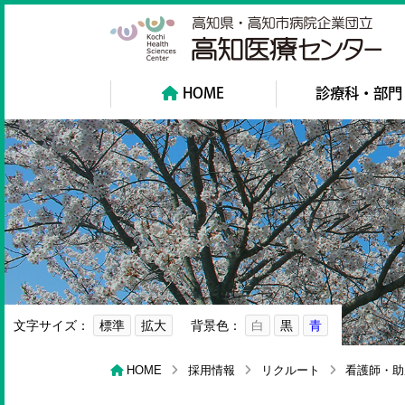
高
HOME
診療科・部門
文字サイズ：
標準
拡大
背景色：
白
黒
青
HOME
採用情報
リクルート
看護師・助