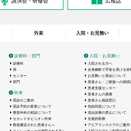
講演会・研修会
広報誌
外来
入院・お見舞い
医療センター
診療科・部門
入院・お見舞い
診療科
入院される方へ
局
全身麻酔で手術を受ける皆
センター
お見舞いと面会について
部門
患者さん・ご家族への病状
患者支援センター
外来
患者さんの責務
受診のご案内
患者さん相談窓口
受診予約の変更について
包括同意について
整形外科の初診について
混合診療の禁止について
セカンドオピニオン外来
先進的医療
救急搬送された患者さんへ
アピアランスケアのご案内
ストレッチャーで来院される方へ
入院フロアをご利用の皆さ