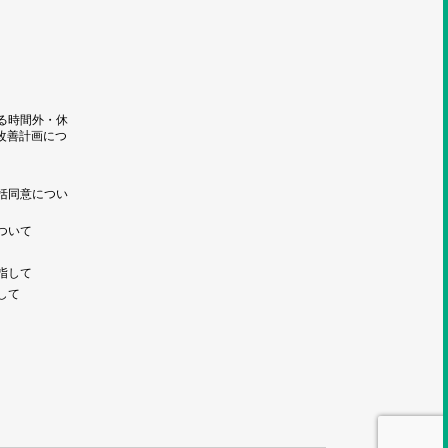
る時間外・休
改善計画につ
括同意につい
ついて
指して
して