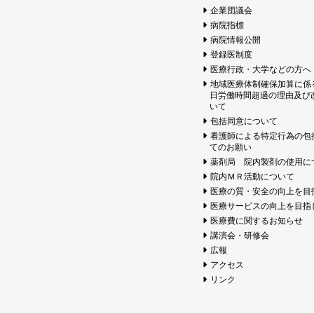
企業団議会
病院指標
病院情報公開
登録医制度
医療行政・大学などの方へ
地域医療体制確保加算に係
日労働時間超過の理由及び
いて
包括同意について
看護師による特定行為の包
てのお願い
薬剤局 院内製剤の使用に
院内ＭＲ活動について
医療の質・安全の向上を目
医療サービスの向上を目指
医療費に関するお知らせ
講演会・研修会
広報
アクセス
リンク