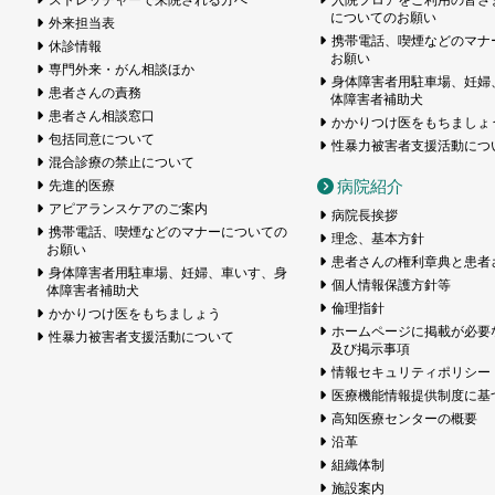
についてのお願い
外来担当表
携帯電話、喫煙などのマナ
休診情報
お願い
専門外来・がん相談ほか
身体障害者用駐車場、妊婦
患者さんの責務
体障害者補助犬
患者さん相談窓口
かかりつけ医をもちましょ
包括同意について
性暴力被害者支援活動につ
混合診療の禁止について
病院紹介
先進的医療
アピアランスケアのご案内
病院長挨拶
携帯電話、喫煙などのマナーについての
理念、基本方針
お願い
患者さんの権利章典と患者
身体障害者用駐車場、妊婦、車いす、身
個人情報保護方針等
体障害者補助犬
倫理指針
かかりつけ医をもちましょう
ホームページに掲載が必要
性暴力被害者支援活動について
及び掲示事項
情報セキュリティポリシー
医療機能情報提供制度に基
高知医療センターの概要
沿革
組織体制
施設案内