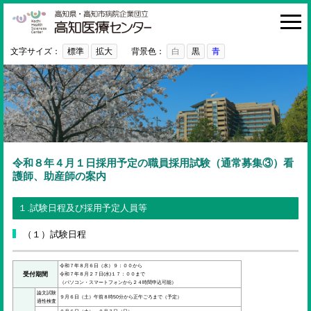
高知医療センター
HOME
診療科・部門
文字サイズ：
標準
拡大
背景色：
白
黒
青
外来
入院・お見舞い
病院紹介
医療関係者の方へ
令和８年４月１日採用予定の職員採用試験（通常募集③）看
護師、助産師の案内
利用ガイド
１.試験日程及び採用予定人員等
初めての方へ
（１）試験日程
採用情報
ご意見・ご要望
令和７年８月６日（水）９：００から
受付期間
令和７年８月２７日(水)１７：００まで
（パソコン・スマートフォンから２４時間申込可能）
論文試験
９月６日（土）午前８時50分から正午ごろまで（予定）
適性検査