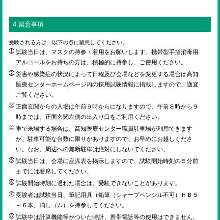
4.留意事項
受験される方は、以下の点に留意してください。
試験当日は、マスクの持参・着用をお願いします。携帯型手指消毒用
アルコールをお持ちの方は、積極的に持参し、ご使用ください。
災害や感染症の状況によって日程及び会場などを変更する場合は高知
医療センターホームページ内の採用試験情報に掲載しますので、適宜
ご覧ください。
正面玄関からの入場は午前９時からになりますので、午前８時から９
時までは、正面玄関左側の出入り口をご利用ください。
車で来場する場合は、高知医療センター職員駐車場が利用できます
が、駐車可能な台数に限りがありますので、お早めにお越しくださ
い。なお、周辺への無断駐車は絶対にしないでください。
試験当日は、会場に座席表を掲示しますので、試験開始時刻の５分前
までには着席してください。
試験開始時刻に遅れた場合は、受験できないことがあります。
受験者は試験当日、筆記用具（鉛筆（シャープペンシル不可）ＨＢ５
～６本、消しゴム）を持参してください。
試験中は計算機能等がついた時計、携帯電話等の使用はできません。