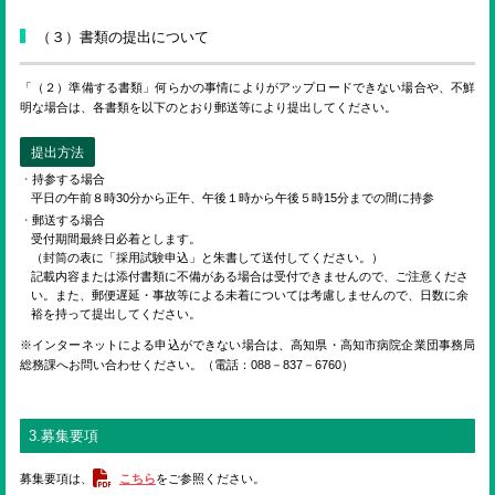
（３）書類の提出について
「（２）準備する書類」何らかの事情によりがアップロードできない場合や、不鮮
明な場合は、各書類を以下のとおり郵送等により提出してください。
提出方法
持参する場合
平日の午前８時30分から正午、午後１時から午後５時15分までの間に持参
郵送する場合
受付期間最終日必着とします。
（封筒の表に「採用試験申込」と朱書して送付してください。）
記載内容または添付書類に不備がある場合は受付できませんので、ご注意くださ
い。また、郵便遅延・事故等による未着については考慮しませんので、日数に余
裕を持って提出してください。
※インターネットによる申込ができない場合は、高知県・高知市病院企業団事務局
総務課へお問い合わせください。（電話：088－837－6760）
3.募集要項
募集要項は、
こちら
をご参照ください。