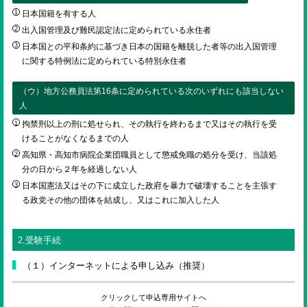
日本国籍を有する人
出入国管理及び難民認定法に定められている永住者
日本国との平和条約に基づき日本の国籍を離脱した者等の出入国管理
に関する特例法に定められている特別永住者
（ウ）地方公務員法第16条に定められている次のいずれにも該当しない
人
拘禁刑以上の刑に処せられ、その執行を終わるまで又はその執行を受
けることがなくなるまでの人
高知県・高知市病院企業団職員として懲戒免職の処分を受け、当該処
分の日から２年を経過しない人
日本国憲法又はその下に成立した政府を暴力で破壊することを主張す
る政党その他の団体を結成し、又はこれに加入した人
2.受験手続
（１）インターネットによる申し込み（推奨）
クリックして申込専用サイトへ