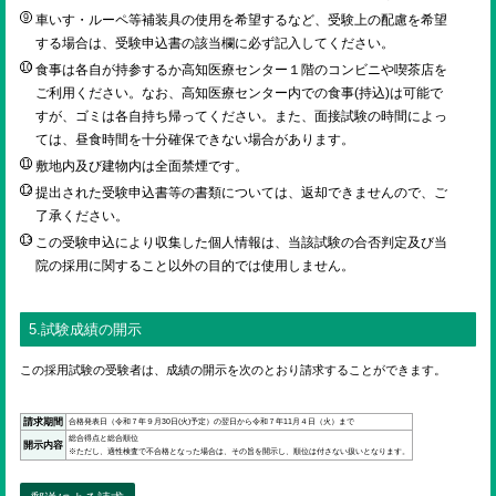
車いす・ルーペ等補装具の使用を希望するなど、受験上の配慮を希望
する場合は、受験申込書の該当欄に必ず記入してください。
食事は各自が持参するか高知医療センター１階のコンビニや喫茶店を
ご利用ください。なお、高知医療センター内での食事(持込)は可能で
すが、ゴミは各自持ち帰ってください。また、面接試験の時間によっ
ては、昼食時間を十分確保できない場合があります。
敷地内及び建物内は全面禁煙です。
提出された受験申込書等の書類については、返却できませんので、ご
了承ください。
この受験申込により収集した個人情報は、当該試験の合否判定及び当
院の採用に関すること以外の目的では使用しません。
5.試験成績の開示
この採用試験の受験者は、成績の開示を次のとおり請求することができます。
請求期間
合格発表日（令和７年９月30日(火)予定）の翌日から令和７年11月４日（火）まで
総合得点と総合順位
開示内容
※ただし、適性検査で不合格となった場合は、その旨を開示し、順位は付さない扱いとなります。