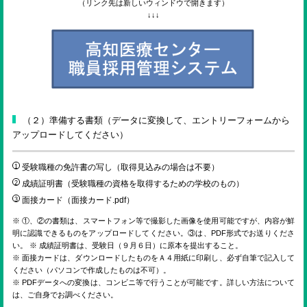
（リンク先は新しいウィンドウで開きます）
↓↓↓
（２）準備する書類（データに変換して、エントリーフォームから
アップロードしてください）
受験職種の免許書の写し（取得見込みの場合は不要）
成績証明書（受験職種の資格を取得するための学校のもの）
面接カード（
面接カード.pdf
）
※ ①、②の書類は、スマートフォン等で撮影した画像を使用可能ですが、内容が鮮
明に認識できるものをアップロードしてください。③は、PDF形式でお送りくださ
い。 ※ 成績証明書は、受験日（９月６日）に原本を提出すること。
※ 面接カードは、ダウンロードしたものをＡ４用紙に印刷し、必ず自筆で記入して
ください（パソコンで作成したものは不可）。
※ PDFデータへの変換は、コンビニ等で行うことが可能です。詳しい方法について
は、ご自身でお調べください。