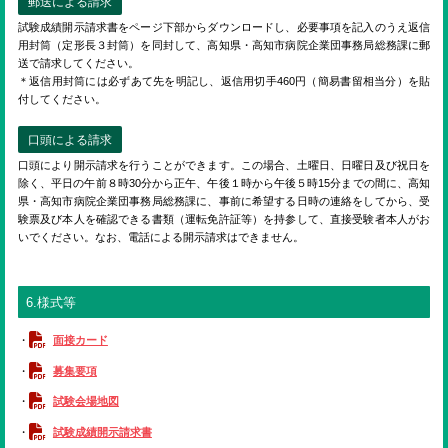
郵送による請求
試験成績開示請求書をページ下部からダウンロードし、必要事項を記入のうえ返信
用封筒（定形長３封筒）を同封して、高知県・高知市病院企業団事務局総務課に郵
送で請求してください。
＊返信用封筒には必ずあて先を明記し、返信用切手460円（簡易書留相当分）を貼
付してください。
口頭による請求
口頭により開示請求を行うことができます。この場合、土曜日、日曜日及び祝日を
除く、平日の午前８時30分から正午、午後１時から午後５時15分までの間に、高知
県・高知市病院企業団事務局総務課に、事前に希望する日時の連絡をしてから、受
験票及び本人を確認できる書類（運転免許証等）を持参して、直接受験者本人がお
いでください。なお、電話による開示請求はできません。
6.様式等
・
面接カード
・
募集要項
・
試験会場地図
・
試験成績開示請求書