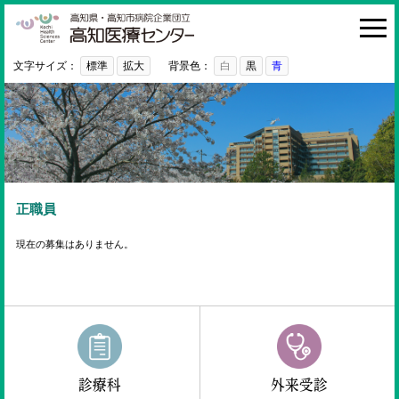
高知医療センター
HOME
診療科・部門
文字サイズ：
標準
拡大
背景色：
白
黒
青
外来
入院・お見舞い
病院紹介
医療関係者の方へ
正職員
利用ガイド
現在の募集はありません。
初めての方へ
採用情報
ご意見・ご要望
診療科
外来受診