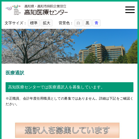
高知医療センター
HOME
診療科・部門
文字サイズ：
標準
拡大
背景色：
白
黒
青
外来
入院・お見舞い
病院紹介
医療関係者の方へ
医療通訳
利用ガイド
高知医療センターでは医療通訳人を募集しています。
初めての方へ
※正職員、会計年度任用職員としての募集ではありません。詳細は下記をご確認く
ださい。
採用情報
ご意見・ご要望