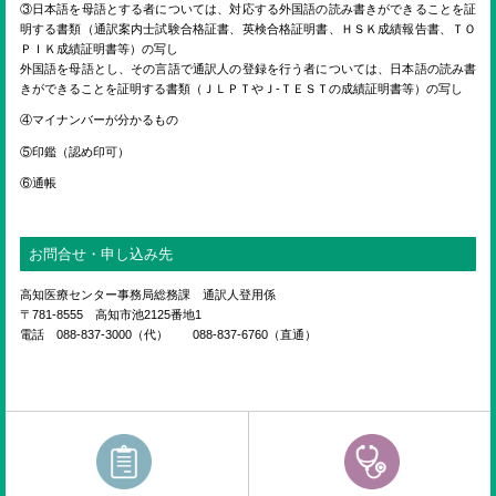
③日本語を母語とする者については、対応する外国語の読み書きができることを証
明する書類（通訳案内士試験合格証書、英検合格証明書、ＨＳＫ成績報告書、ＴＯ
ＰＩＫ成績証明書等）の写し
外国語を母語とし、その言語で通訳人の登録を行う者については、日本語の読み書
きができることを証明する書類（ＪＬＰＴやＪ-ＴＥＳＴの成績証明書等）の写し
④マイナンバーが分かるもの
⑤印鑑（認め印可）
⑥通帳
お問合せ・申し込み先
高知医療センター事務局総務課 通訳人登用係
〒781-8555 高知市池2125番地1
電話 088-837-3000（代） 088-837-6760（直通）