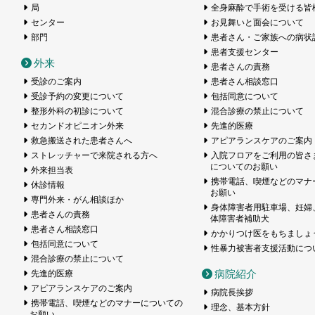
局
全身麻酔で手術を受ける皆
センター
お見舞いと面会について
部門
患者さん・ご家族への病状
患者支援センター
外来
患者さんの責務
受診のご案内
患者さん相談窓口
受診予約の変更について
包括同意について
整形外科の初診について
混合診療の禁止について
セカンドオピニオン外来
先進的医療
救急搬送された患者さんへ
アピアランスケアのご案内
ストレッチャーで来院される方へ
入院フロアをご利用の皆さ
についてのお願い
外来担当表
携帯電話、喫煙などのマナ
休診情報
お願い
専門外来・がん相談ほか
身体障害者用駐車場、妊婦
患者さんの責務
体障害者補助犬
患者さん相談窓口
かかりつけ医をもちましょ
包括同意について
性暴力被害者支援活動につ
混合診療の禁止について
病院紹介
先進的医療
アピアランスケアのご案内
病院長挨拶
携帯電話、喫煙などのマナーについての
理念、基本方針
お願い