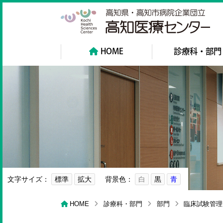
高
HOME
診療科・部門
文字サイズ：
標準
拡大
背景色：
白
黒
青
HOME
診療科・部門
部門
臨床試験管理