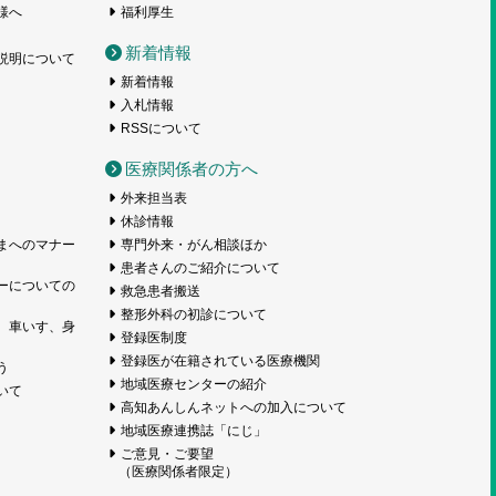
様へ
福利厚生
新着情報
説明について
新着情報
入札情報
RSSについて
医療関係者の方へ
外来担当表
休診情報
まへのマナー
専門外来・がん相談ほか
患者さんのご紹介について
ーについての
救急患者搬送
整形外科の初診について
、車いす、身
登録医制度
登録医が在籍されている医療機関
う
地域医療センターの紹介
いて
高知あんしんネットへの加入について
地域医療連携誌「にじ」
ご意見・ご要望
（医療関係者限定）