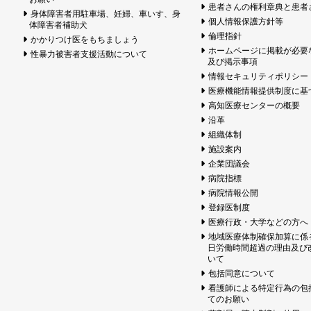
患者さんの権利章典と患者
身体障害者用駐車場、妊婦、車いす、身
個人情報保護方針等
体障害者補助犬
倫理指針
かかりつけ医をもちましょう
ホームページに掲載が必要
性暴力被害者支援活動について
及び掲示事項
情報セキュリティポリシー
医療機能情報提供制度に基
高知医療センターの概要
沿革
組織体制
施設案内
企業団議会
病院指標
病院情報公開
登録医制度
医療行政・大学などの方へ
地域医療体制確保加算に係
日労働時間超過の理由及び
いて
包括同意について
看護師による特定行為の包
てのお願い