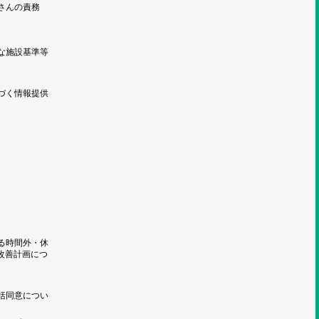
さんの責務
な施設基準等
づく情報提供
る時間外・休
改善計画につ
括同意につい