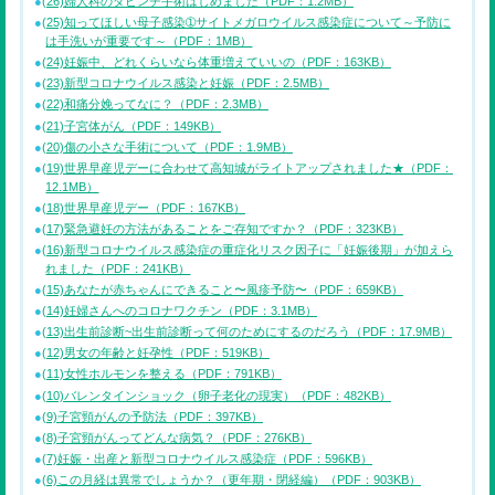
(26)婦人科のダビンチ手術はじめました（PDF：1.2MB）
(25)知ってほしい母子感染➀サイトメガロウイルス感染症について～予防に
は手洗いが重要です～（PDF：1MB）
(24)妊娠中、どれくらいなら体重増えていいの（PDF：163KB）
(23)新型コロナウイルス感染と妊娠（PDF：2.5MB）
(22)和痛分娩ってなに？（PDF：2.3MB）
(21)子宮体がん（PDF：149KB）
(20)傷の小さな手術について（PDF：1.9MB）
(19)世界早産児デーに合わせて高知城がライトアップされました★（PDF：
12.1MB）
(18)世界早産児デー（PDF：167KB）
(17)緊急避妊の方法があることをご存知ですか？（PDF：323KB）
(16)新型コロナウイルス感染症の重症化リスク因子に「妊娠後期」が加えら
れました（PDF：241KB）
(15)あなたが赤ちゃんにできること〜風疹予防〜（PDF：659KB）
(14)妊婦さんへのコロナワクチン（PDF：3.1MB）
(13)出生前診断~出生前診断って何のためにするのだろう（PDF：17.9MB）
(12)男女の年齢と妊孕性（PDF：519KB）
(11)女性ホルモンを整える（PDF：791KB）
(10)バレンタインショック（卵子老化の現実）（PDF：482KB）
(9)子宮頸がんの予防法（PDF：397KB）
(8)子宮頸がんってどんな病気？（PDF：276KB）
(7)妊娠・出産と新型コロナウイルス感染症（PDF：596KB）
(6)この月経は異常でしょうか？（更年期・閉経編）（PDF：903KB）