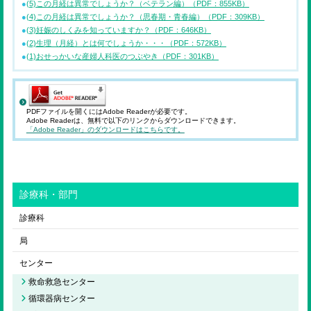
(5)この月経は異常でしょうか？（ベテラン編）（PDF：855KB）
(4)この月経は異常でしょうか？（思春期・青春編）（PDF：309KB）
(3)妊娠のしくみを知っていますか？（PDF：646KB）
(2)生理（月経）とは何でしょうか・・・（PDF：572KB）
(1)おせっかいな産婦人科医のつぶやき（PDF：301KB）
PDFファイルを開くにはAdobe Readerが必要です。
Adobe Readerは、無料で以下のリンクからダウンロードできます。
「Adobe Reader」のダウンロードはこちらです。
診療科・部門
診療科
局
センター
救命救急センター
循環器病センター