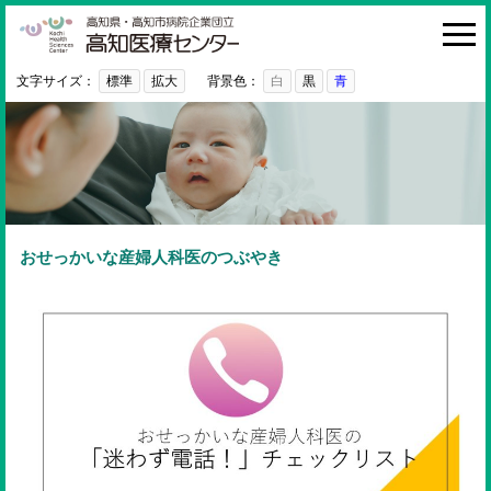
高知医療センター
HOME
診療科・部門
文字サイズ：
標準
拡大
背景色：
白
黒
青
外来
入院・お見舞い
病院紹介
医療関係者の方へ
おせっかいな産婦人科医のつぶやき
利用ガイド
初めての方へ
採用情報
ご意見・ご要望