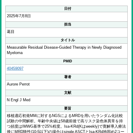
日付
2025年7月8日
担当
葛目
タイトル
Measurable Residual Disease-Guided Therapy in Newly Diagnosed
Myeloma
PMID
40459097
著者
Aurore Perrot
文献
N Engl J Med
要旨
移植適応初発MMに対するNGSによるMRDを用いたランダム化比較
試験の中間解析。年齢中央値は58歳前後で高リスク染色体異常を持
つ頻度はIMWG基準で25%程度。Isa-KRd(Kはweekly)で寛解導入療法
後にMRD陰性(10-5以下)の場合はsingle ASCTとIsa-KRd地固め2コー