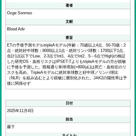
著者
Ozge Sonmez
文献
Blood Adv
要旨
ETの予後予測モデルtripleAモデル(年齢：70歳以上4点、50-70歳：2
点・絶対好中球数：8000以上1点・絶対リンパ球数：1700以下1点、
合計1点以下でLow、2-3点でInt1、4点でInt2、5－6点でHigh)の検証
した研究OS・血栓リスクはIPSET-TよりもtripleAモデルの方が鋭敏
に予後を予測した。既報通り単球増加(>800/µL)は死亡・血栓症のリ
スクを高め、TripleAモデルに絶対単球数と好中球／リンパ球比
（NLR）を組み込むとより鋭敏に層別化された。JAK2の陽性率は予
後に関係せず
日付
2025年11月4日
担当
藤下
タイトル