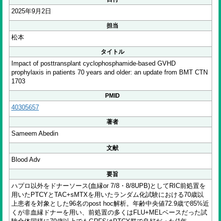
2025年9月2日
担当
松本
タイトル
Impact of posttransplant cyclophosphamide-based GVHD
prophylaxis in patients 70 years and older: an update from BMT CTN
1703
PMID
40305657
著者
Sameem Abedin
文献
Blood Adv
要旨
ハプロ以外をドナーソース(血縁or 7/8・8/8UPB)としてRIC前処置を
用いたPTCYとTAC+sMTXを用いたランダム化試験における70歳以
上患者を対象とした96名のpost hoc解析。年齢中央値72.9歳で85%近
くが非血縁ドナーを用い、前処置の多くはFLU+MELベースだった試