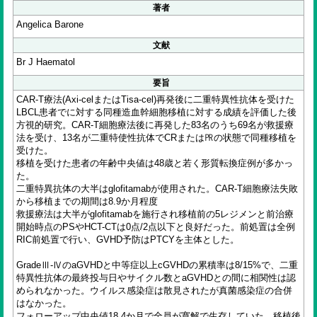
著者
Angelica Barone
文献
Br J Haematol
要旨
CAR-T療法(Axi-celまたはTisa-cel)再発後に二重特異性抗体を受けた
LBCL患者でに対する同種造血幹細胞移植に対する成績を評価した後
方視的研究。CAR-T細胞療法後に再発した83名のうち69名が救援療
法を受け、13名が二重特使性抗体でCRまたは㏚の状態で同種移植を
受けた。
移植を受けた患者の年齢中央値は48歳と若く形質転換症例が多かっ
た。
二重特異抗体の大半はglofitamabが使用された。CAR-T細胞療法失敗
から移植までの期間は8.9か月程度
救援療法は大半がglofitamabを施行され移植前の5レジメンと前治療
開始時点のPSやHCT-CTは0点/2点以下と良好だった。前処置は全例
RIC前処置で行い、GVHD予防はPTCYを主体とした。
GradeⅢ-ⅣのaGVHDと中等症以上cGVHDの累積率は8/15%で、二重
特異性抗体の最終投与日やサイクル数とaGVHDとの間に相関性は認
められなかった。ウイルス感染症は散見されたが真菌感染症の合併
はなかった。
フォローアップ中央値18.4か月で全員が寛解で生存していた。移植後