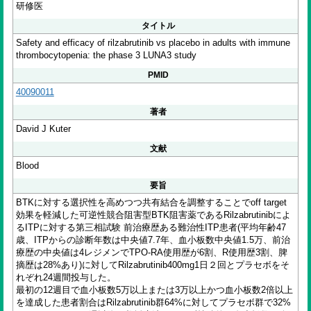
研修医
タイトル
Safety and efficacy of rilzabrutinib vs placebo in adults with immune
thrombocytopenia: the phase 3 LUNA3 study
PMID
40090011
著者
David J Kuter
文献
Blood
要旨
BTKに対する選択性を高めつつ共有結合を調整することでoff target
効果を軽減した可逆性競合阻害型BTK阻害薬であるRilzabrutinibによ
るITPに対する第三相試験 前治療歴ある難治性ITP患者(平均年齢47
歳、ITPからの診断年数は中央値7.7年、血小板数中央値1.5万、前治
療歴の中央値は4レジメンでTPO-RA使用歴が6割、R使用歴3割、脾
摘歴は28%あり)に対してRilzabrutinib400mg1日２回とプラセボをそ
れぞれ24週間投与した。
最初の12週目で血小板数5万以上または3万以上かつ血小板数2倍以上
を達成した患者割合はRilzabrutinib群64%に対してプラセボ群で32%