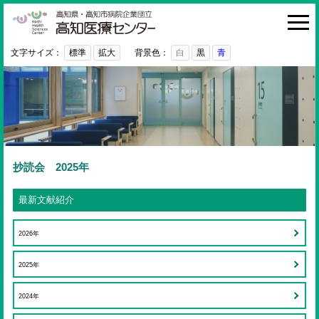
高知医療センター
HOME
診療科・部門
文字サイズ：
標準
拡大
背景色：
白
黒
青
外来
入院・お見舞い
病院紹介
医療関係者の方へ
抄読会 2025年
利用ガイド
最新文献紹介
初めての方へ
2026年
採用情報
2025年
ご意見・ご要望
2024年