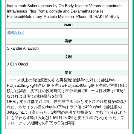
Isatuximab Subcutaneous by On-Body Injector Versus Isatuximab
Intravenous Plus Pomalidomide and Dexamethasone in
Relapsed/Refractory Multiple Myeloma: Phase III IRAKLIA Study
PMID
40459178
著者
Sikander Ailawadhi
文献
J Clin Oncol
要旨
1コース以上の前治療歴のある再発難治性MMに対して静注Isa-
PD(Isa10mg/kg静注)と皮下注Isa-PD(Isa1400mg皮下注固定容量)を比
較した試験 皮下注の投与時間は20分未満で6コース目以降はIRRが
なければ自宅でのIsa投与を許容
ORRは皮下注群で71.1%、静注群で70.5%と皮下注の非劣勢が確認さ
れた。６サイクル目のday1の平均トラフ値は499μg/mLで静注群の
340μg/mLより高かった。2割弱の患者で前投薬なしで投与が行われた
にも関わらず輸注反応は1.5%対25.0%と皮下注群で少なかった。フ
ォローアップ期間でのPFSやOSは同等