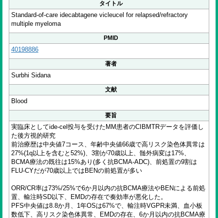
タイトル
Standard-of-care idecabtagene vicleucel for relapsed/refractory
multiple myeloma
PMID
40198886
著者
Surbhi Sidana
文献
Blood
要旨
実臨床としてide-cel投与を受けたMM患者のCIBMTRデータを評価し
た後方視的研究
前治療歴は中央値7コース、年齢中央値66歳で高リスク染色体異常は
27%(1q以上を含むと52%)、3割が70歳以上、髄外病変は17%、
BCMA療法の既往は15%あり(多く抗BCMA-ADC)、前処置の9割は
FLU-CYだが70歳以上ではBENの前処置が多い
ORR/CR率は73%/25%で6か月以内の抗BCMA療法やBENによる前処
置、輸注時SD以下、EMDの存在で奏効率が悪化した。
PFS中央値は8.8か月、1年OSは67%で、輸注時VGPR未満、血小板
数低下、高リスク染色体異常、EMDの存在、6か月以内の抗BCMA療