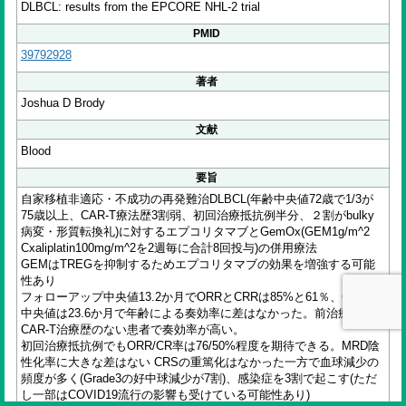
DLBCL: results from the EPCORE NHL-2 trial
PMID
39792928
著者
Joshua D Brody
文献
Blood
要旨
自家移植非適応・不成功の再発難治DLBCL(年齢中央値72歳で1/3が
75歳以上、CAR-T療法歴3割弱、初回治療抵抗例半分、２割がbulky
病変・形質転換礼)に対するエプコリタマブとGemOx(GEM1g/m^2
Cxaliplatin100mg/m^2を2週毎に合計8回投与)の併用療法
GEMはTREGを抑制するためエプコリタマブの効果を増強する可能
性あり
フォローアップ中央値13.2か月でORRとCRRは85%と61％、CR持続
中央値は23.6か月で年齢による奏効率に差はなかった。前治療1回や
CAR-T治療歴のない患者で奏効率が高い。
初回治療抵抗例でもORR/CR率は76/50%程度を期待できる。MRD陰
性化率に大きな差はない CRSの重篤化はなかった一方で血球減少の
頻度が多く(Grade3の好中球減少が7割)、感染症を3割で起こす(ただ
し一部はCOVID19流行の影響も受けている可能性あり)