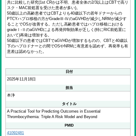
共に比較した研究(1st CRかは不明、患者全体の2/3以上はCBTで高リ
スク・MAC前処置を受けた患者が多い)。
50歳以上の高齢患者ではCBTよりも40歳以下の若年ドナーからの
PTCYハプロ移植の方がGradeⅢ-ⅣのaGVHDが減少しNRMが減少す
ることでOSが改善する。ただし高齢患者ではハプロ移植における
gradeⅠ-ⅡのaGVHDによる再発抑制効果が乏しく(特にRIC前処置に
おいて)再発は増加する。
50歳以下の患者ではCBTでaGVHDが増加するものの、CBTと40歳以
下のハプロドナーとの間でOSやNRMに有意差を認めず、再発率も有
意差は認めなかった。
日付
2025年11月18日
担当
本浄
タイトル
A Practical Tool for Predicting Outcomes in Essential
Thrombocythemia: Triple A Risk Model and Beyond
PMID
41092481