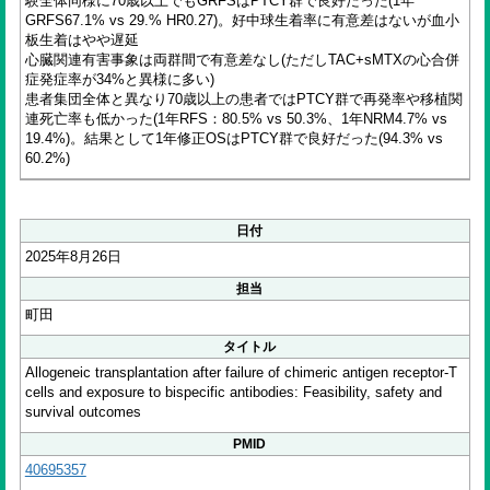
験全体同様に70歳以上でもGRFSはPTCY群で良好だった(1年
GRFS67.1% vs 29.% HR0.27)。好中球生着率に有意差はないが血小
板生着はやや遅延
心臓関連有害事象は両群間で有意差なし(ただしTAC+sMTXの心合併
症発症率が34%と異様に多い)
患者集団全体と異なり70歳以上の患者ではPTCY群で再発率や移植関
連死亡率も低かった(1年RFS：80.5% vs 50.3%、1年NRM4.7% vs
19.4%)。結果として1年修正OSはPTCY群で良好だった(94.3% vs
60.2%)
日付
2025年8月26日
担当
町田
タイトル
Allogeneic transplantation after failure of chimeric antigen receptor-T
cells and exposure to bispecific antibodies: Feasibility, safety and
survival outcomes
PMID
40695357