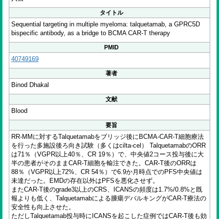
タイトル
Sequential targeting in multiple myeloma: talquetamab, a GPRC5D
bispecific antibody, as a bridge to BCMA CAR-T therapy
PMID
40749169
著者
Binod Dhakal
文献
Blood
要旨
RR-MMに対するTalquetamabをブリッジ後にBCMA-CAR-T細胞療法
を行った多施設後ろ向き試験（多くはcilta-cel） TalquetamabのORR
は71％（VGPR以上40％、CR 19％）で、中央値2コース投与後に大
半の患者がそのままCAR-T細胞を輸注できた。CAR-T後のORRは
88％（VGPR以上72%、CR 54％）で6.9か月時点でのPFS中央値は
未達だった。EMDの存在以外はPFSを悪化させず。
またCAR-T後のgrade3以上のCRS、ICANSの頻度は1.7%/0.8%と既
報よりも低く、Talquetamabによる腫瘍デバルキングがCAR-T療法の
安全性も向上させた。
ただしTalquetamab投与時にICANSを起こした症例ではCAR-T後も効