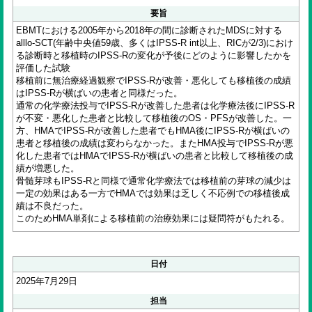
要旨
EBMTにおける2005年から2018年の間に診断されたMDSに対する
alllo-SCT(年齢中央値59歳、多くはIPSS-R int以上、RICが2/3)におけ
る診断時と移植時のIPSS-Rの変化が予後にどのように影響したかを
評価した試験
移植前に無治療経過観察でIPSS-Rが改善・悪化しても移植後の成績
はIPSS-Rが横ばいの患者と同様だった。
通常の化学療法投与でIPSS-Rが改善した患者は化学療法後にIPSS-R
が不変・悪化した患者と比較して移植後のOS・PFSが改善した。一
方、HMAでIPSS-Rが改善した患者でもHMA後にIPSS-Rが横ばいの
患者と移植後の成績は変わらなかった。またHMA投与でIPSS-Rが悪
化した患者ではHMAでIPSS-Rが横ばいの患者と比較して移植後の成
績が増悪した。
骨髄芽球もIPSS-Rと同様で通常化学療法では移植前の芽球の減少は
一定の効果はある一方でHMAでは効果は乏しく不応例での移植後成
績は不良だった。
このためHMA単剤による移植前の治療効果には疑問符がもたれる。
日付
2025年7月29日
担当