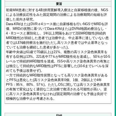
要旨
初発MM患者に対する4剤併用寛解導入療法と自家移植後の後、NGS
による治療反応性をみた固定期間の治療による治療期間の短縮を評
価した前向き研究。
Dara-KRdまたはDVRｄ4コース後に自家移植を行いNGSでMRDを評
価、MRDの状態に基づいてDara-KRdまたはDVRd地固め療法なし・
4・8コースと層別化し、1年以上間隔をあけて2回MRD陰性(持続的
MRD陰性)が持続した患者では治療中止、中止基準に達していない患
者ではLEN維持療法を施行(ただし高リスク患者では中止基準となっ
ていても治療を継続した患者が多かった)。
年齢中央値は61歳で70歳以上は21%、複数の高リスク染色体異常を
有する症例は13%。221名中77％がMRD陰性化を達成し、50％が10-5
レベルで持続的MRD陰性を達成。ISSや高リスク染色体異常の有無と
は独立して持続的なMRD陰性はPFSに影響した(10-6までレベルを深
めても予後は改善せず)。
一方で持続的なMRD陰性状態となっても高リスク染色体異常がある
とPFSは悪化した(高リスク染色体異常0個、1個、2個以上で4年
PFS：95％、80%、57％)。ただしOSに関しては高リスク染色体異常
の有無で変化はなく適切な二次治療で救済される可能性が高い。逆
に高リスク染色体異常がなければ固定期間の治療でも予後は良好で
積極的な治療中止が考慮される。
日付