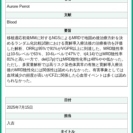
Aurore Perrot
文献
Blood
要旨
移植適応初発MMに対するNGSによるMRDで地固め後治療方針を決
めるランダム化比較試験における寛解導入療法後の治療奏功を評価
した解析、ORRは95%で91%がVGPR以上に到達した。MRD陰性率
は10-5レベルで63％、10-6レベルで47%で、t(4;14)ではMRD陰性率
81%と高い一方で、del(17p)ではMRD陰性化率は48%やや低かった。
ただし、多変量解析では高リスク染色体異常の有無と寛解導入療法
後のMRD陰性化には関係性は認められなかった。有害事象としては
血球減少の頻度が高いがCFZに関係した心血管イベントは多くは認め
られなかった。
日付
2025年7月15日
担当
入吉
タイトル