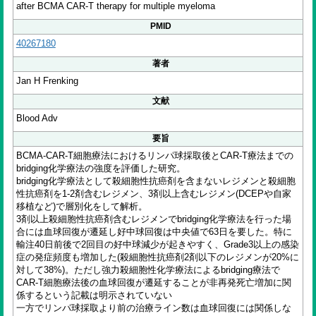
after BCMA CAR-T therapy for multiple myeloma
PMID
40267180
著者
Jan H Frenking
文献
Blood Adv
要旨
BCMA-CAR-T細胞療法におけるリンパ球採取後とCAR-T療法までの
bridging化学療法の強度を評価した研究。
bridging化学療法として殺細胞性抗癌剤を含まないレジメンと殺細胞
性抗癌剤を1-2剤含むレジメン、3剤以上含むレジメン(DCEPや自家
移植など)で層別化をして解析。
3剤以上殺細胞性抗癌剤含むレジメンでbridging化学療法を行った場
合には血球回復が遷延し好中球回復は中央値で63日を要した。特に
輸注40日前後で2回目の好中球減少が起きやすく、Grade3以上の感染
症の発症頻度も増加した(殺細胞性抗癌剤2剤以下のレジメンが20%に
対して38%)。ただし強力殺細胞性化学療法によるbridging療法で
CAR-T細胞療法後の血球回復が遷延することが非再発死亡増加に関
係するという記載は明示されていない
一方でリンパ球採取より前の治療ライン数は血球回復には関係しな