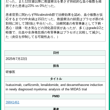
だった。また12目週以降に救援療法を要さず持続的な血小板数を維
持できた患者は23% vs 0%だった。
患者背景に関わらずRilzabrutinib群で治療効果を認め、血小板数が反
応するまでの中央値は15日だった。救援療法の頻度はプラセボ群の6
割弱に対して3割強と半分だった。 治療関連の有害事象として下痢・
悪心・頭痛・吐き気などの消化器症状があったが、多くはgrade1/2と
軽微で、出血や全身倦怠感の有害事象はプラセボと比較して減少し
た（炎症を抑制してる可能性あり。）
日付
2025年7月22日
担当
研修医
タイトル
Isatuximab, carfilzomib, lenalidomide, and dexamethasone induction
in newly diagnosed myeloma: analysis of the MIDAS trial
PMID
39841461
著者