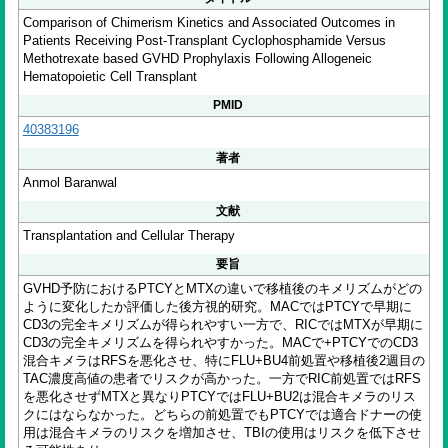
Comparison of Chimerism Kinetics and Associated Outcomes in
Patients Receiving Post-Transplant Cyclophosphamide Versus
Methotrexate based GVHD Prophylaxis Following Allogeneic
Hematopoietic Cell Transplant
PMID
40383196
著者
Anmol Baranwal
文献
Transplantation and Cellular Therapy
要旨
GVHD予防におけるPTCYとMTXの違いで移植後のキメリズムがどの
ように変化したか評価した後方視的研究。MACではPTCYで早期に
CD3の完全キメリズムが得られやすい一方で、RICではMTXが早期に
CD3の完全キメリズムを得られやすかった。MACで+PTCYでのCD3
混合キメラはRFSを悪化させ、特にFLU+BU4前処置や移植後2週目の
TAC濃度高値の患者でリスクが高かった。一方でRIC前処置ではRFS
を悪化させずMTXと異なりPTCYではFLU+BU2は混合キメラのリス
クにはならなかった。どちらの前処置でもPTCYでは適合ドナーの使
用は混合キメラのリスクを増加させ、TBIの使用はリスクを低下させ