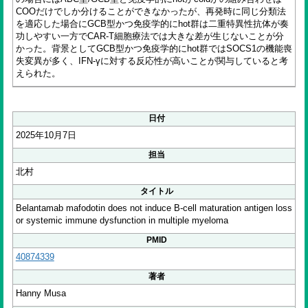
COOだけでしか分けることができなかったが、再発時に同じ分類法
を適応した場合にGCB型かつ免疫学的にhot群は二重特異性抗体が奏
功しやすい一方でCAR-T細胞療法では大きな差が生じないことが分
かった。背景としてGCB型かつ免疫学的にhot群ではSOCS1の機能喪
失変異が多く、IFN-γに対する反応性が高いことが関与していると考
えられた。
日付
2025年10月7日
担当
北村
タイトル
Belantamab mafodotin does not induce B-cell maturation antigen loss
or systemic immune dysfunction in multiple myeloma
PMID
40874339
著者
Hanny Musa