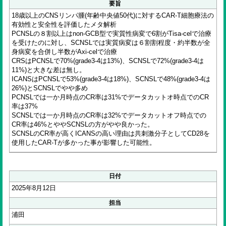
要旨
18歳以上のCNSリンパ腫(年齢中央値50代)に対するCAR-T細胞療法の
有効性と安全性を評価したメタ解析
PCNSLの８割以上はnon-GCB型で実質性病変で6割がTisa-celで治療
を受けたのに対し、SCNSLでは実質病変は６割割程度・約半数が全
身病変を合併し半数がAxi-celで治療
CRSはPCNSLで70%(grade3-4は13%)、SCNSLで72%(grade3-4は
11%)と大きな差は無し。
ICANSはPCNSLで53%(grade3-4は18%)、SCNSLで48%(grade3-4は
26%)とSCNSLでやや多め
PCNSLでは一か月時点のCR率は31%でデータカットオ時点でのCR
率は37%
SCNSLでは一か月時点のCR率は32%でデータカットオフ時点での
CR率は46%とややSCNSLの方がやや良かった。
SCNSLのCR率が高くICANSの高い理由は共刺激分子としてCD28を
使用したCAR-Tが多かった事が影響した可能性。
日付
2025年8月12日
担当
浦田