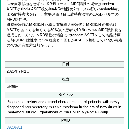
スか自家移植をせずIsa-KRd6コース、MRD陽性の場合はtandem
ASCTかsingle ASCT後のIsa-KRd地固め2コースを行いiberdomideに
よる維持療法を行う。主要評価項目は維持療法前の10-6レベルでの
MRD陰性率。
維持療法前のMRD陰性化率は寛解導入療法後にMRD陰性の場合は
ASCTがあっても無くても80%強の患者で10-6レベルのMRD陰性化を
達成した一方で、MRD陽性の場合にはtandem ASCTをしても維持療
法前のMRD陰性率は32%程度と１回しかASCTを施行していない患者
の40%と有意差は無かった。
日付
2025年7月1日
担当
研修医
タイトル
Prognostic factors and clinical characteristics of patients with newly
diagnosed non-secretory multiple myeloma in the era of new drugs in
“real-world” study: Experiences of the Polish Myeloma Group
PMID
39206811