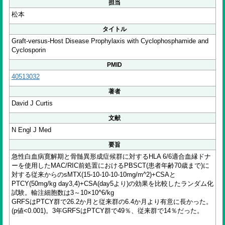
担当
松本
タイトル
Graft-versus-Host Disease Prophylaxis with Cyclophosphamide and
Cyclosporin
PMID
40513032
著者
David J Curtis
文献
N Engl J Med
要旨
急性白血病寛解期と骨髄異形成症候群に対するHLA 6/6適合血縁ドナ
ーを使用したMAC/RIC前処置におけるPBSCT(患者年齢70歳まで)に
対する従来からのsMTX(15-10-10-10-10mg/m^2)+CSAと
PTCY(50mg/kg day3,4)+CSA(day5より)の効果を比較したランダム化
試験。輸注細胞数は3～10×10^6/kg
GRFSはPTCY群で26.2か月と従来群の6.4か月より有意に長かった。
(p値<0.001)。3年GRFSはPTCY群で49％、従来群で14％だった。