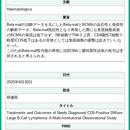
文献
Haematologica
要旨
Bela-mafの治験データを元にしたBela-mafとBCMAの反応性と免疫性
の解析データ。Bela-maf抵抗性となり再発した際にも形質細胞表面
のBCMAの発現は低下せず、NK細胞でTIM-3 上昇、CD4陽性T細胞で
軽度ICOS低下はあるが全体としては免疫細胞の疲弊は起きていいな
かった。
このためBela-maf投与後の再発に抗BCMA二重特異性抗体の投与は支
持されると考えられる。
日付
2025年9月30日
担当
研修医
タイトル
Treatments and Outcomes of Newly Diagnosed CD5-Positive Diffuse
Large B-Cell Lymphoma: A Multi-Institutional Observational Study
PMID