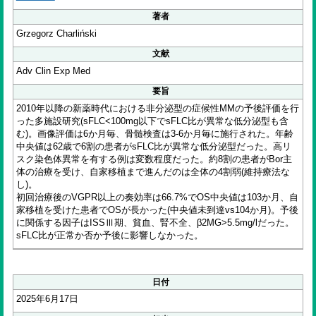
著者
Grzegorz Charliński
文献
Adv Clin Exp Med
要旨
2010年以降の新薬時代における非分泌型の症候性MMの予後評価を行
った多施設研究(sFLC<100mg以下でsFLC比が異常な低分泌型も含
む)。画像評価は6か月毎、骨髄検査は3-6か月毎に施行された。年齢
中央値は62歳で6割の患者がsFLC比が異常な低分泌型だった。高リ
スク染色体異常を有する例は変数程度だった。約8割の患者がBor主
体の治療を受け、自家移植まで進んだのは全体の4割弱(維持療法な
し)。
初回治療後のVGPR以上の奏効率は66.7%でOS中央値は103か月、自
家移植を受けた患者でOSが長かった(中央値未到達vs104か月)。予後
に関係する因子はISSⅢ期、貧血、腎不全、β2MG>5.5mg/lだった。
sFLC比が正常か否か予後に影響しなかった。
日付
2025年6月17日