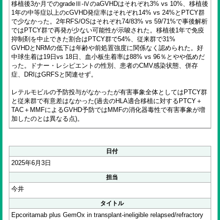
移植後3か月でのgradeⅢ-ⅣのaGVHDはそれぞれ3% vs 10%、移植後
1年の中等症以上のcGVHD発症率はそれぞれ14% vs 24%とPTCY群
で少なかった。2年RFS/OSはそれぞれ74/83% vs 59/71%で事後解析
ではPTCY群で再発が少ない可能性が示唆された。移植後1年で免疫
抑制剤を中止できた割合はPTCY群で54%、従来群で31%
GVHDとNRMの低下は年齢や前処置強度に関係なく認められた。好
中球生着は19日vs 18日、血小板生着率は88% vs 96％とやや低めだ
った。ドナー・レシピエントの性別、患者のCMV感染状態、併存
症、DRIはGRFSと関連せず。
レテルモビルの予防投与がなかったが有害事象全体としてはPTCY群
と従来群で有意差はなかった(過去のHLA適合移植に対するPTCY＋
TAC＋MMFによるGVHD予防ではMMFの消化器毒性で有害事象が増
加したのとは異なる点)。
日付
2025年6月3日
担当
今井
タイトル
Epcoritamab plus GemOx in transplant-ineligible relapsed/refractory