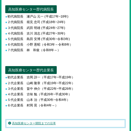
高知医療センター歴代病院長
初代病院長 瀬戸山 元一 (平成17年~18年)
２代病院長 堀見 忠司 (平成18年~24年)
３代病院長 武田 明雄 (平成24年~27年)
４代病院長 吉川 清志 (平成27年~30年)
５代病院長 島田 安博 (平成30年~令和3年)
６代病院長 小野 憲昭（令和3年～令和8年）
７代病院長 林 和俊（令和8年～）
高知医療センター歴代企業長
初代企業長 吉岡 諄一（平成17年~平成19年）
２代企業長 山崎 隆章（平成19年~平成22年）
３代企業長 畠中 伸介（平成22年~平成26年）
４代企業長 古味 勉（平成26年~平成30年）
５代企業長 山本 治（平成30年~令和4年）
６代企業長 村岡 晃（令和4年～）
高知医療センター開院までの沿革