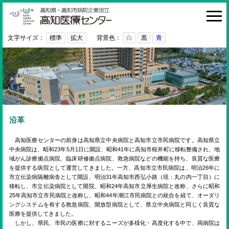
高知医療センター
HOME
診療科・部門
文字サイズ：
標準
拡大
背景色：
白
黒
青
外来
入院・お見舞い
病院紹介
医療関係者の方へ
沿革
利用ガイド
高知医療センターの前身は高知県立中央病院と高知市立市民病院です。高知県立
中央病院は、昭和23年5月1日に開設、昭和41年に高知市桜井町に移転整備され、地
初めての方へ
域がん診療拠点病院、臨床研修拠点病院、救急病院などの機能を持ち、良質な医療
を提供する病院として運営してきました。一方、高知市立市民病院は、明治26年に
採用情報
市立伝染病隔離病舎として開設、明治31年高知市西弘小路（現：丸の内一丁目）に
移転し、市立伝染病院として開院、昭和24年高知市立厚生病院と改称、さらに昭和
ご意見・ご要望
25年高知市立市民病院と改称し、昭和44年潮江市民病院との統合を経て、オーダリ
ングシステムを有する救急病院、開放型病院として、県立中央病院と同じく良質な
医療を提供してきました。
しかし、県民、市民の医療に対するニーズが多様化・高度化する中で、両病院は