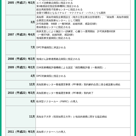
2005（平成17）年2月
エイズ治療拠点病院に指定される
第1種感染症指定医療機関に指定される
総合周産期母子医療センターに指定される
全国で3番目となるドナルド・マクドナルド・ハウスこうち開所
高知県・高知市病院企業団設立（地方公営企業法全部適用）、『高知県・高知市病院
企業団立高知医療センター』として開院
3月
許可病床数 648床（一般590床、結核50床、感染症8床）
救命救急センターに指定される
病床見直しにより施設リハ訓練室、心臓リハ運用開始 許可病床数632床
2007（平成19）年4月
（一般574床、結核50床、感染8床）
地域医療支援病院に指定される
7月
DPC準備病院に承認される
2008（平成20）年2月
地域がん診療連携拠点病院に指定される
2009（平成21）年2月
日本医療機能評価機構による認定「病院機能評価（一般病院）」
4月
DPC対象病院に指定される
12月
高知医療センター整備運営事業（PFI事業）契約解約合意に係る確認書を締結
2010（平成22）年3月
高知医療センター整備運営事業（PFI事業）契約終了
8月
欧州型ドクターカー（FMRC）の導入
11月
高知女子大学（現高知県立大学）と包括的連携に関する協定締結
2011（平成23）年3月
高知県ドクターヘリの導入