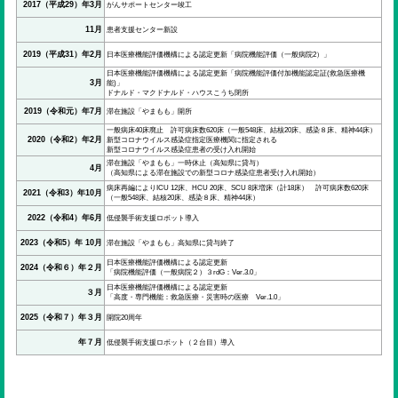
2017（平成29）年3月
がんサポートセンター竣工
11月
患者支援センター新設
2019（平成31）年2月
日本医療機能評価機構による認定更新「病院機能評価（一般病院2）」
日本医療機能評価機構による認定更新「病院機能評価付加機能認定証(救急医療機
3月
能)」
ドナルド・マクドナルド・ハウスこうち閉所
2019（令和元）年7月
滞在施設「やまもも」開所
一般病床40床廃止 許可病床数620床（一般548床、結核20床、感染８床、精神44床）
2020（令和2）年2月
新型コロナウイルス感染症指定医療機関に指定される
新型コロナウイルス感染症患者の受け入れ開始
滞在施設「やまもも」一時休止（高知県に貸与）
4月
（高知県による滞在施設での新型コロナ感染症患者受け入れ開始）
病床再編によりICU 12床、HCU 20床、SCU 8床増床（計18床） 許可病床数620床
2021（令和3）年10月
（一般548床、結核20床、感染８床、精神44床）
2022（令和4）年6月
低侵襲手術支援ロボット導入
2023（令和5）年 10月
滞在施設「やまもも」高知県に貸与終了
日本医療機能評価機構による認定更新
2024（令和６）年２月
「病院機能評価（一般病院２）３rdG：Ver.3.0」
日本医療機能評価機構による認定更新
３月
「高度・専門機能：救急医療・災害時の医療 Ver.1.0」
2025（令和７）年３月
開院20周年
年７月
低侵襲手術支援ロボット（２台目）導入