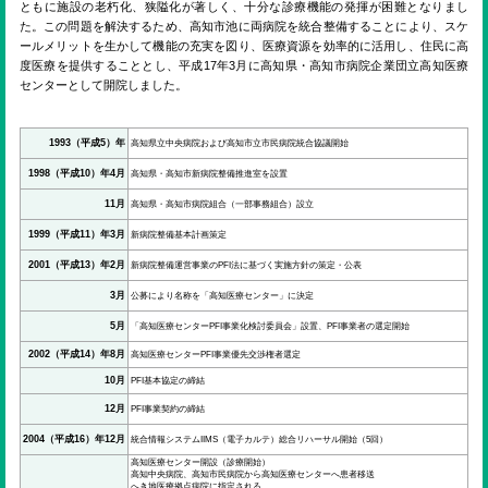
ENGLISH
ともに施設の老朽化、狭隘化が著しく、十分な診療機能の発揮が困難となりまし
た。この問題を解決するため、高知市池に両病院を統合整備することにより、スケ
ールメリットを生かして機能の充実を図り、医療資源を効率的に活用し、住民に高
度医療を提供することとし、平成17年3月に高知県・高知市病院企業団立高知医療
検索
センターとして開院しました。
1993（平成5）年
高知県立中央病院および高知市立市民病院統合協議開始
1998（平成10）年4月
高知県・高知市新病院整備推進室を設置
11月
高知県・高知市病院組合（一部事務組合）設立
1999（平成11）年3月
新病院整備基本計画策定
2001（平成13）年2月
新病院整備運営事業のPFI法に基づく実施方針の策定・公表
3月
公募により名称を「高知医療センター」に決定
5月
「高知医療センターPFI事業化検討委員会」設置、PFI事業者の選定開始
2002（平成14）年8月
高知医療センターPFI事業優先交渉権者選定
10月
PFI基本協定の締結
12月
PFI事業契約の締結
2004（平成16）年12月
統合情報システムIIMS（電子カルテ）総合リハーサル開始（5回）
高知医療センター開設（診療開始）
高知中央病院、高知市民病院から高知医療センターへ患者移送
へき地医療拠点病院に指定される