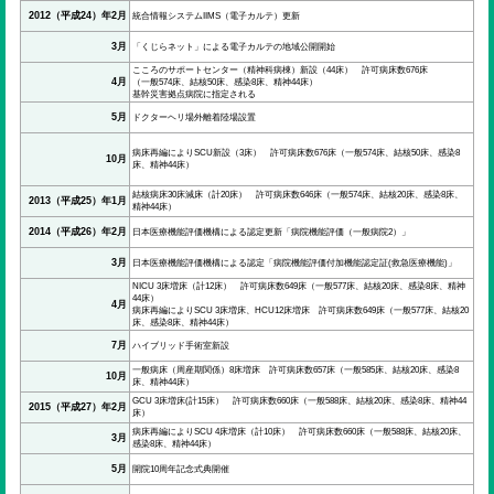
2012（平成24）年2月
統合情報システムIIMS（電子カルテ）更新
3月
「くじらネット」による電子カルテの地域公開開始
こころのサポートセンター（精神科病棟）新設（44床） 許可病床数676床
4月
（一般574床、結核50床、感染8床、精神44床）
基幹災害拠点病院に指定される
5月
ドクターヘリ場外離着陸場設置
病床再編によりSCU新設（3床） 許可病床数676床（一般574床、結核50床、感染8
10月
床、精神44床）
結核病床30床減床（計20床） 許可病床数646床（一般574床、結核20床、感染8床、
2013（平成25）年1月
精神44床）
2014（平成26）年2月
日本医療機能評価機構による認定更新「病院機能評価（一般病院2）」
3月
日本医療機能評価機構による認定「病院機能評価付加機能認定証(救急医療機能)」
NICU 3床増床（計12床） 許可病床数649床（一般577床、結核20床、感染8床、精神
44床）
4月
病床再編によりSCU 3床増床、HCU12床増床 許可病床数649床（一般577床、結核20
床、感染8床、精神44床）
7月
ハイブリッド手術室新設
一般病床（周産期関係）8床増床 許可病床数657床（一般585床、結核20床、感染8
10月
床、精神44床）
GCU 3床増床(計15床） 許可病床数660床（一般588床、結核20床、感染8床、精神44
2015（平成27）年2月
床）
病床再編によりSCU 4床増床（計10床） 許可病床数660床（一般588床、結核20床、
3月
感染8床、精神44床）
5月
開院10周年記念式典開催