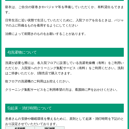
寝衣は、ご自分の寝巻きやパジャマ等を準備していただくか、有料貸出もできま
す。
日常生活に近い状態で生活していただくために、入院フロアを出るときは、パジャ
マの上に羽織るものを着用するようにしてください
治療によって前開きのものをお願いすることがあります。
4)洗濯物について
洗濯が必要な際には、各入院フロアに設置している洗濯乾燥機（有料）をご利用い
ただくか、入院室へのクリーニング集配サービス（有料）をご利用ください。洗剤
はご持参いただくか、1階売店で購入できます。
他フロアの洗濯機のご利用はお控えください。
クリーニング集配サービスをご利用希望の方は、看護師に声をおかけください。
5)起床・消灯時間について
患者さんの安静や睡眠環境を整えるために、原則として起床・消灯時間を下記のと
おり設定させていただいております。
起床時間
消灯時間