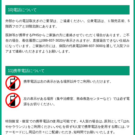
10)電話について
外部からの電話取次ぎのご要望は、ご遠慮ください。公衆電話は、１階売店前、5
階西フロアと10階北側にあります。
医師等が携帯するPHSからご家族の方に連絡させていただく場合があります。ご不
在の場合、着信履歴には088-837-3020が表示されますが、直接返信できない仕組み
になっています。ご家族の方には、病院の代表電話088-837-3000を通して入院フロ
アまで連絡いただきますようお願いします。
11)携帯電話について
携帯電話は左の表示がある場所以外でご利用いただけます。
左の表示がある場所（集中治療室、救命救急センターなど）では必ず電
源をお切りください。
特別個室・個室での携帯電話の使用は可能です。4人室の場合は､原則として｢はれ
やかラウンジ｣をご利用ください｡やむを得ず4人室で携帯電話を使用する際には､マ
ナーモードにし周辺の方々にご配慮いただき､短時間でお願いいたします｡