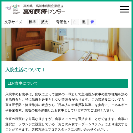
高知医療センター
HOME
診療科・部門
文字サイズ：
標準
拡大
背景色：
白
黒
青
外来
入院・お見舞い
病院紹介
医療関係者の方へ
入院生活についてⅠ
利用ガイド
1)お食事について
初めての方へ
入院中のお食事は、病状によって治療の一環として主治医が食事の量や種類を決め
る治療食と、特に治療を必要としない普通食があります。この普通食についても、
採用情報
高血圧予防・健康維持の観点から「日本人の食事摂取基準」を参考に、エネルギー
や各栄養素、食塩の量を調整したお食事としていますのでご理解ください。
ご意見・ご要望
食事の種類により異なりますが、食事メニューを選択することができます。食事の
選択は、ラウンジに設置している「おこのみ食オーダーシステム」により注文する
ことができます。選択方法はフロアスタッフにお問い合わせください。