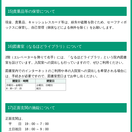
15)貴重品等の保管について
現金、貴重品、キャッシュレスカード等は、紛失や盗難を防ぐため、セーフティボ
ックスに保管し、自己管理（病状などによる例外を除く）をお願いします。
16)図書室（なるほどライブラリ）について
2階（エレベーターを降りて右手）には、「なるほどライブラリ」という院内図書
室を設けています。入院室への貸出しも行っていますので、ぜひご利用ください。
図書室内でのインターネットのご利用や本の入院室への貸出しを希望される場合に
は、手続きが必要ですので、図書室窓口までお申し出ください。
開室日・時間
閉室日
月曜日～金曜日
土曜日、日曜日
8：30～17：15
祝日
17)正面玄関の施錠について
正面玄関は、
平 日 19：00 ～ 7：00
土日祝日 18：00 ～ 9：00