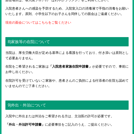
入院患者さんへの感染を予防するため、入院室入口の消毒液で手指の消毒をお願い
いたします。原則、小学生以下のお子さんを同伴しての面会はご遠慮ください。
現在の面会についてはこちらをご覧ください
8)家族等の在院について
当院は、厚生労働大臣が定める基準による看護を行っており、付き添いは原則とし
て必要ありません。
在院をご希望されるご家族は
「入院患者家族在院申請書」
が必要ですので、事前に
お申し出ください。
在院許可を受けていないご家族や、患者さんのご負担による付添者の在院も認めて
いませんのでご了承ください。
9)外出・外泊について
入院中に外出または外泊をご希望される方は、主治医の許可が必要です。
「外出・外泊許可申請書」
に必要事項をご記入のうえ、ご提出ください。