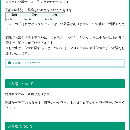
ENGLISH
※注文した場合には、別途料金がかかります。
下記の時間から配膳を始めさせていただきます。
朝食
昼食
夕食
7：40～
11：50～
17：40～
検索
フロアの「はれやかラウンジ」には、給茶器がありますのでご自由にご利用くださ
い。
病院でお出しする食事以外は、できるだけお控えください。特に生ものは食の安全
管理上、禁止させていただきます。
※お食事や、栄養に関することについては、フロア担当の管理栄養士がご相談をお
受けいたします。
栄養局 フードサービス
2)入浴について
特別個室のみに浴槽があります。
医師から許可のある方は、個室のシャワー、またはフロアのシャワー室をご利用く
ださい。
3)寝衣について