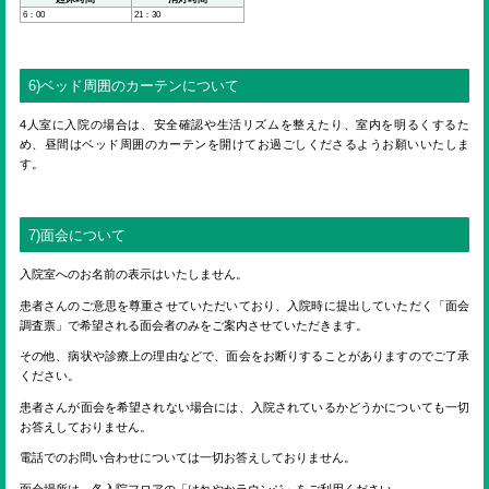
6：00
21：30
6)ベッド周囲のカーテンについて
4人室に入院の場合は、安全確認や生活リズムを整えたり、室内を明るくするた
め、昼間はベッド周囲のカーテンを開けてお過ごしくださるようお願いいたしま
す。
7)面会について
入院室へのお名前の表示はいたしません。
患者さんのご意思を尊重させていただいており、入院時に提出していただく「面会
調査票」で希望される面会者のみをご案内させていただきます。
その他、病状や診療上の理由などで、面会をお断りすることがありますのでご了承
ください。
患者さんが面会を希望されない場合には、入院されているかどうかについても一切
お答えしておりません。
電話でのお問い合わせについては一切お答えしておりません。
面会場所は、各入院フロアの「はれやかラウンジ」をご利用ください。