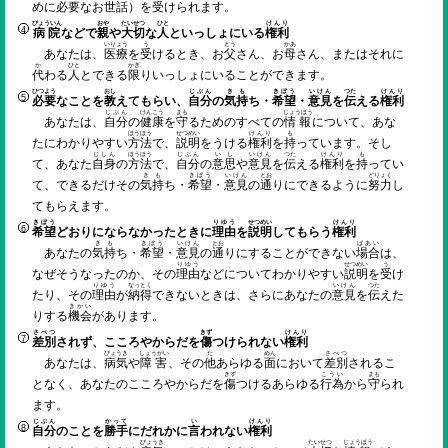
めに
必要
なお
世話
）を
受
けられます。
びょういん
おや
たいせつ
ひと
けんり
病院
などで
親
や
大切
な
人
といっしょにいる
権利
いりょう
う
とう
かあ
あなたは、
医療
を
受
けるとき、お
父
さん、お
母
さん、またはそれに
か
ひと
かぎ
代
わる
人
とできる
限
りいっしょにいることができます。
ひつよう
おし
じぶん
きも
きぼう
いけん
つた
けんり
必要
なことを
教
えてもらい、
自分
の
気持
ち・
希望
・
意見
を
伝
える
権利
じぶん
けんこう
まも
じょうほう
あなたは、
自分
の
健康
を
守
るためのすべての
情報
について、あな
ほうほう
せつめい
けんり
も
たにわかりやすい
方法
で、
説明
をうける
権利
を
持
っています。そし
じしん
ほうほう
じぶん
いし
いけん
つた
けんり
も
て、あなた
自身
の
方法
で、
自分
の
意思
や
意見
を
伝
える
権利
を
持
ってい
きも
きぼう
いけん
とお
どりょく
て、できるだけその
気持
ち・
希望
・
意見
の
通
りにできるように
努力
し
てもらえます。
きぼう
りゆう
せつめい
けんり
希望
どおりにならなかったときに
理由
を
説明
してもらう
権利
きも
きぼう
いけん
とお
ばあい
あなたの
気持
ち・
希望
・
意見
の
通
りにすることができない
場合
は、
りゆう
せつめい
う
なぜそうなったのか、その
理由
などについてわかりやすい
説明
を
受
け
りゆう
なっとく
いけん
つた
たり、その
理由
が
納得
できないときは、さらにあなたの
意見
を
伝
えた
きかい
りする
機会
があります。
さべつ
きず
けんり
差別
されず、こころやからだを
傷
つけられない
権利
びょうき
しょうがい
た
めん
さべつ
あなたは、
病気
や
障害
、その
他
あらゆる
面
において
差別
されるこ
きず
こうい
まも
となく、あなたのこころやからだを
傷
つけるあらゆる
行為
から
守
られ
ます。
じぶん
かって
い
けんり
自分
のことを
勝手
にだれかに
言
われない
権利
びょうき
たいせつ
じょうほう