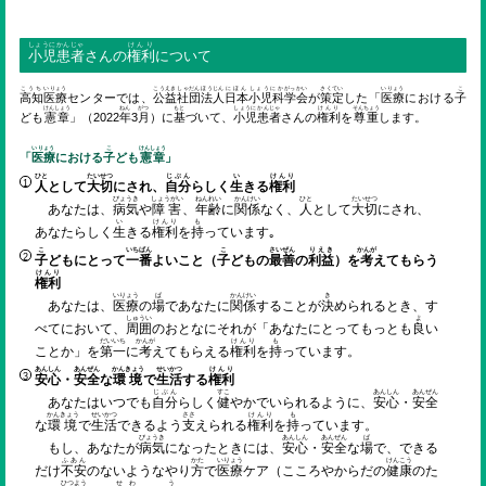
しょうに
かんじゃ
けんり
小児
患者
さんの
権利
について
こうち
いりょう
こうえき
しゃだん
ほうじん
にほん
しょうにか
がっ
かい
さくてい
いりょう
こ
高知
医療
センターでは、
公益
社団
法人
日本
小児科
学
会
が
策定
した「
医療
における
子
けんしょう
ねん
がつ
もと
しょうに
かんじゃ
けんり
そんちょう
ども
憲章
」（2022
年
3
月
）に
基
づいて、
小児
患者
さんの
権利
を
尊重
します。
いりょう
こ
けんしょう
「
医療
における
子
ども
憲章
」
ひと
たいせつ
じぶん
い
けんり
人
として
大切
にされ、
自分
らしく
生
きる
権利
びょうき
しょうがい
ねんれい
かんけい
ひと
たいせつ
あなたは、
病気
や
障害
、
年齢
に
関係
なく、
人
として
大切
にされ、
い
けんり
も
あなたらしく
生
きる
権利
を
持
っています｡
こ
いちばん
こ
さいぜん
りえき
かんが
子
どもにとって
一番
よいこと（
子
どもの
最善
の
利益
）を
考
えてもらう
けんり
権利
いりょう
ば
かんけい
き
あなたは、
医療
の
場
であなたに
関係
することが
決
められるとき、す
しゅうい
よ
べてにおいて、
周囲
のおとなにそれが「あなたにとってもっとも
良
い
だいいち
かんが
けんり
も
ことか」を
第一
に
考
えてもらえる
権利
を
持
っています。
あんしん
あんぜん
かんきょう
せいかつ
けんり
安心
・
安全
な
環境
で
生活
する
権利
じぶん
すこ
あんしん
あんぜん
あなたはいつでも
自分
らしく
健
やかでいられるように、
安心
・
安全
かんきょう
せいかつ
ささ
けんり
も
な
環境
で
生活
できるよう
支
えられる
権利
を
持
っています。
びょうき
あんしん
あんぜん
ば
もし、あなたが
病気
になったときには、
安心
・
安全
な
場
で、できる
ふあん
かた
いりょう
けんこう
だけ
不安
のないようなやり
方
で
医療
ケア（こころやからだの
健康
のた
ひつよう
せわ
う