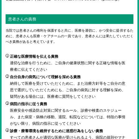
患者さんの責務
当院では患者さんの権利を保護すると共に、医療を適切に、かつ安全に提供するた
めに、患者さんも医療・ケアチームの一員であり、患者さんには果たしていただく
べき責務があると考えています。
正確な医療情報を伝える責務
適切な治療を行うために、ご自身の健康状態に関する正確な情報を医
療者に伝えてください
自分自身の病気について理解を深める責務
納得して医療を受けていただくために、また治療方針等をご自分の意
思で選択していただくためにも、ご自身の病気に対する理解を深め、
疑問がある場合には、医療者に質問をしてください
病院の指示に従う責務
医療安全や感染防止対策に関するルール、診療や検査のスケジュー
ル、また病室・病棟の移動、退院、転院などについては、特段の事情
がない限り、病院の指示に従ってください
診療・療養環境を維持するために迷惑行為をしない責務
すべての患者さんが適切な医療が受けられるよう、病院の規則やマナ