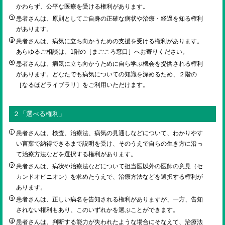
ENGLISH
かわらず、公平な医療を受ける権利があります。
患者さんは、原則としてご自身の正確な病状や治療・経過を知る権利
があります。
検索
患者さんは、病気に立ち向かうための支援を受ける権利があります。
あらゆるご相談は、1階の［まごころ窓口］へお寄りください。
患者さんは、病気に立ち向かうために自ら学ぶ機会を提供される権利
があります。どなたでも病気についての知識を深めるため、２階の
［なるほどライブラリ］をご利用いただけます。
２「選べる権利」
患者さんは、検査、治療法、病気の見通しなどについて、わかりやす
い言葉で納得できるまで説明を受け、そのうえで自らの生き方に沿っ
て治療方法などを選択する権利があります。
患者さんは、病状や治療法などについて担当医以外の医師の意見（セ
カンドオピニオン）を求めたうえで、治療方法などを選択する権利が
あります。
患者さんは、正しい病名を告知される権利がありますが、一方、告知
されない権利もあり、このいずれかを選ぶことができます。
患者さんは、判断する能力が失われたような場合にそなえて、治療法