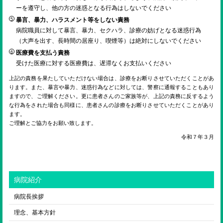
ーを遵守し、他の方の迷惑となる行為はしないでください
暴言、暴力、ハラスメント等をしない責務
病院職員に対して暴言、暴力、セクハラ、診療の妨げとなる迷惑行為
（大声を出す、長時間の居座り、喫煙等）は絶対にしないでください
医療費を支払う責務
受けた医療に対する医療費は、遅滞なくお支払いください
上記の責務を果たしていただけない場合は、診療をお断りさせていただくことがあ
ります。また、暴言や暴力、迷惑行為などに対しては、警察に通報することもあり
ますので、ご理解ください。更に患者さんのご家族等が、上記の責務に反するよう
な行為をされた場合も同様に、患者さんの診療をお断りさせていただくことがあり
ます。
ご理解とご協力をお願い致します。
令和７年３月
病院紹介
病院長挨拶
理念、基本方針