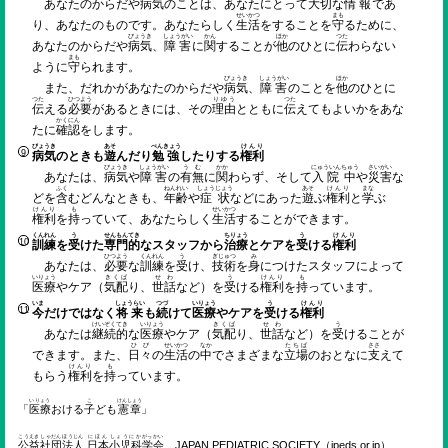
あなたのからだや
病気
のことは、あなたにとって
大切
な
情報
であ
せいかつ
まも
り、あなたのものです。あなたらしく
生活
をすることを
守
るために、
びょうき
しょうがい
かん
ほか
つた
あなたのからだや
病気
、
障害
に
関
することが
他
のひとに
伝
わらない
まも
ように
守
られます。
びょうき
しょうがい
ほか
また、だれかがあなたのからだや
病気
、
障害
のことを
他
のひとに
つた
ひつよう
りゆう
つた
伝
える
必要
があるときには、その
理由
とともに
伝
えてもよいかをあな
かくにん
たに
確認
をします。
びょうき
あそ
べんきょう
けんり
病気
のときも
遊
んだり
勉強
したりする
権利
びょうき
しょうがい
うむ
かか
にゅういん
ちゅう
さいがい
あなたは、
病気
や
障害
の
有無
に
関
わらず、そして
入院
中
や
災害
な
ふく
ねんれい
しょうじょう
あそ
けんり
まな
どを
含
むどんなときも、
年齢
や
症状
などにあった
遊
ぶ
権利
と
学
ぶ
けんり
も
せいかつ
権利
を
持
っていて、あなたらしく
生活
することができます。
くんれん
う
せんもんてき
ちりょう
う
けんり
訓練
を
受
けた
専門的
なスタッフから
治療
とケアを
受
ける
権利
ひつよう
くんれん
う
ぎじゅつ
み
あなたは、
必要
な
訓練
を
受
け、
技術
を
身
につけたスタッフによって
いりょう
きくば
せわ
う
けんり
も
医療
やケア（
気配
り、
世話
など）を
受
ける
権利
を
持
っています。
いま
しょうらい
つづ
いりょう
う
けんり
今
だけではなく
将来
も
続
けて
医療
やケアを
受
ける
権利
けいぞくてき
いりょう
きくば
せわ
う
あなたは
継続的
な
医療
やケア（
気配
り、
世話
など）を
受
けることが
ひび
せいかつ
なか
たちば
ささ
できます。また、
日々
の
生活
の
中
でさまざまな
立場
のおとなに
支
えて
けんり
も
もらう
権利
を
持
っています。
いりょう
こ
けんしょう
「
医療
おける
子
ども
憲章
」
こうえき
しゃだん
ほうじん
にほん
しょうにか
がっ
かい
公益
社団
法人
日本
小児科
学
会
JAPAN PEDIATRIC SOCIETY（jpeds.or.jp）