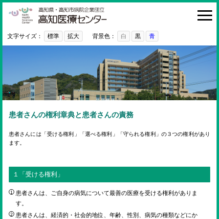
高知医療センター
HOME
診療科・部門
文字サイズ：
標準
拡大
背景色：
白
黒
青
外来
入院・お見舞い
病院紹介
医療関係者の方へ
患者さんの権利章典と患者さんの責務
利用ガイド
患者さんには「受ける権利」「選べる権利」「守られる権利」の３つの権利があり
ます。
初めての方へ
採用情報
１「受ける権利」
ご意見・ご要望
患者さんは、ご自身の病気について最善の医療を受ける権利がありま
す。
患者さんは、経済的・社会的地位、年齢、性別、病気の種類などにか