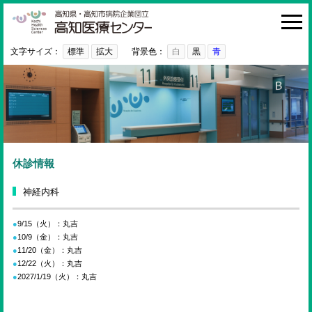
高知医療センター
HOME
診療科・部門
文字サイズ：
標準
拡大
背景色：
白
黒
青
外来
入院・お見舞い
病院紹介
医療関係者の方へ
休診情報
利用ガイド
神経内科
初めての方へ
9/15（火）：丸吉
10/9（金）：丸吉
採用情報
11/20（金）：丸吉
12/22（火）：丸吉
ご意見・ご要望
2027/1/19（火）：丸吉