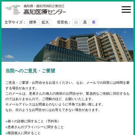
高知医療センター
HOME
診療科・部門
文字サイズ：
標準
拡大
背景色：
白
黒
青
外来
入院・お見舞い
病院紹介
医療関係者の方へ
当院へのご意見・ご要望
利用ガイド
ご意見・ご要望・お問合せをお送りください。 なお、メールでの回答には時間を要
する場合があります。
初めての方へ
このメールは、患者さんの個人の病状のお問合せや、緊急的なご依頼に対応するも
のではありませんので、ご理解のほど、お願いいたします。
採用情報
※メールアドレスはお間違えのないように半角でお願い致します。
なお、次のようなお問合せにはお答えできない場合があります。
ご意見・ご要望
個々の診療に関すること（予約等）
患者さんのプライバシーに関すること
職員個人に関すること