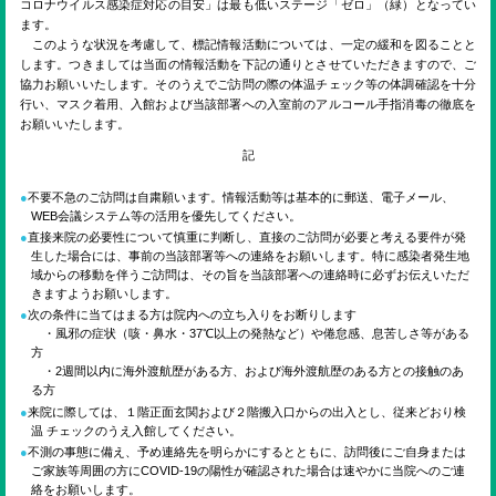
ENGLISH
コロナウイルス感染症対応の目安」は最も低いステージ「ゼロ」（緑）となってい
ます。
このような状況を考慮して、標記情報活動については、一定の緩和を図ることと
します。つきましては当面の情報活動を下記の通りとさせていただきますので、ご
検索
協力お願いいたします。そのうえでご訪問の際の体温チェック等の体調確認を十分
行い、マスク着用、入館および当該部署への入室前のアルコール手指消毒の徹底を
お願いいたします。
記
不要不急のご訪問は自粛願います。情報活動等は基本的に郵送、電子メール、
WEB会議システム等の活用を優先してください。
直接来院の必要性について慎重に判断し、直接のご訪問が必要と考える要件が発
生した場合には、事前の当該部署等への連絡をお願いします。特に感染者発生地
域からの移動を伴うご訪問は、その旨を当該部署への連絡時に必ずお伝えいただ
きますようお願いします。
次の条件に当てはまる方は院内への立ち入りをお断りします
・風邪の症状（咳・鼻水・37℃以上の発熱など）や倦怠感、息苦しさ等がある
方
・2週間以内に海外渡航歴がある方、および海外渡航歴のある方との接触のあ
る方
来院に際しては、１階正面玄関および２階搬入口からの出入とし、従来どおり検
温 チェックのうえ入館してください。
不測の事態に備え、予め連絡先を明らかにするとともに、訪問後にご自身または
ご家族等周囲の方にCOVID-19の陽性が確認された場合は速やかに当院へのご連
絡をお願いします。