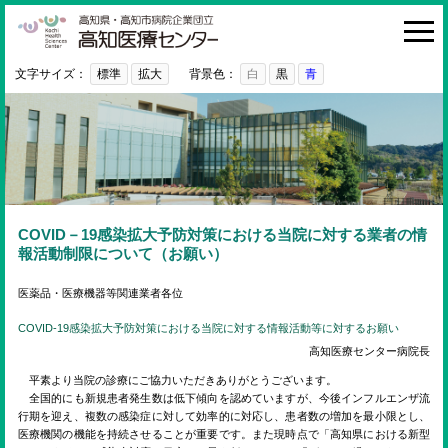
高知医療センター
HOME
診療科・部門
文字サイズ：
標準
拡大
背景色：
白
黒
青
外来
入院・お見舞い
病院紹介
医療関係者の方へ
COVID－19感染拡大予防対策における当院に対する業者の情
報活動制限について（お願い）
利用ガイド
医薬品・医療機器等関連業者各位
初めての方へ
COVID-19感染拡大予防対策における当院に対する情報活動等に対するお願い
採用情報
高知医療センター病院長
平素より当院の診療にご協力いただきありがとうございます。
ご意見・ご要望
全国的にも新規患者発生数は低下傾向を認めていますが、今後インフルエンザ流
行期を迎え、複数の感染症に対して効率的に対応し、患者数の増加を最小限とし、
医療機関の機能を持続させることが重要です。また現時点で「高知県における新型