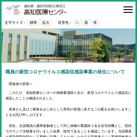
高知医療センター
HOME
診療科・部門
文字サイズ：
標準
拡大
背景色：
白
黒
青
外来
入院・お見舞い
病院紹介
医療関係者の方へ
職員の新型コロナウイルス感染症感染事案の発生について
利用ガイド
関係者の皆様へ
初めての方へ
このたび、高知医療センターの病棟看護師１名が、新型コロナウイルス感染症に
感染したことが確認されました。
採用情報
患者さん及びご家族をはじめとした県民の皆様に多大なご心配をお掛けしますこ
とをお詫び申し上げます。
ご意見・ご要望
現在、当該職員の濃厚接触者として同じ病棟の看護師２名を自宅待機とし、院内
でのランプ法検査を行いました結果、陰性であることを確認しています。当該職員
は感染予防対策をして業務に従事しておりましたので入院患者さんに濃厚接触者は