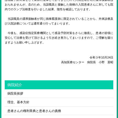
ENGLISH
おられませんが、念のため、当該職員と接触した病棟の入院患者さんに対しても院
内でのランプ法検査を行いました結果、陰性を確認しております。
当該職員の濃厚接触者が同じ病棟看護師に限定されていることから、外来診療及
検索
び入院診療については通常通り行ってまいります。
今後も、感染症指定医療機関として感染予防対策をさらに徹底し、患者の皆様に
安心して治療を受けて頂けるよう引き続き努力してまいりますので、ご理解を賜り
ますようお願い申し上げます。
令和３年10月24日
高知医療センター 病院長 小野 憲昭
病院紹介
病院長挨拶
理念、基本方針
患者さんの権利章典と患者さんの責務