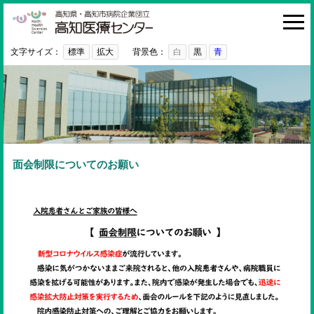
高知医療センター
HOME
診療科・部門
文字サイズ：
標準
拡大
背景色：
白
黒
青
外来
入院・お見舞い
病院紹介
医療関係者の方へ
面会制限についてのお願い
利用ガイド
初めての方へ
採用情報
ご意見・ご要望