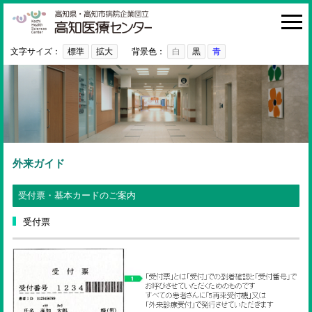
高知医療センター
HOME
診療科・部門
文字サイズ：
標準
拡大
背景色：
白
黒
青
外来
入院・お見舞い
病院紹介
医療関係者の方へ
外来ガイド
利用ガイド
受付票・基本カードのご案内
初めての方へ
受付票
採用情報
ご意見・ご要望