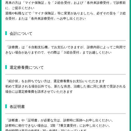
再来の方は「マイナ保険証」を「２総合受付」および「各外来診療受付」で診察前
に、ご提示ください
退職や転職などで「マイナ保険証」等に変更がありましたら、必ずその旨を「２総
合受付」または「各外来診療受付」へお申し出ください
会計について
「診療費」は「６自動支払機」でお支払いできますが、診療内容によってご利用で
きない場合がありますので、その際は「３総合受付」までお越しください
選定療養費について
「紹介状」をお持ちでない方は、選定療養費をお支払いいただきます
初めて受診される場合以外でも、新たな疾患、治癒した後に同じ疾患で受診される
場合には選定療養費を請求させていただきます
各証明書
「診断書」や「証明書」が必要な方は、診察時に医師へお申し出ください。
診察時に発行できない場合は、1階「7番文書受付」にお申し出ください。
受付時間は平日の午前8：30～午後5：15になっています