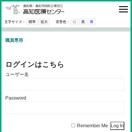
高知医療センター
HOME
診療科・部門
文字サイズ：
標準
拡大
背景色：
白
黒
青
外来
職員専用
入院・お見舞い
病院紹介
ログインはこちら
医療関係者の方へ
ユーザー名
利用ガイド
初めての方へ
Password
採用情報
ご意見・ご要望
Remember Me