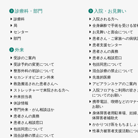
医療センター
診療科・部門
入院・お見舞い
診療科
入院される方へ
局
全身麻酔で手術を受ける皆
センター
お見舞いと面会について
部門
患者さん・ご家族への病状
患者支援センター
外来
患者さんの責務
受診のご案内
患者さん相談窓口
受診予約の変更について
包括同意について
整形外科の初診について
混合診療の禁止について
セカンドオピニオン外来
先進的医療
救急搬送された患者さんへ
アピアランスケアのご案内
ストレッチャーで来院される方へ
入院フロアをご利用の皆さ
についてのお願い
外来担当表
携帯電話、喫煙などのマナ
休診情報
お願い
専門外来・がん相談ほか
身体障害者用駐車場、妊婦
患者さんの責務
体障害者補助犬
患者さん相談窓口
かかりつけ医をもちましょ
包括同意について
性暴力被害者支援活動につ
混合診療の禁止について