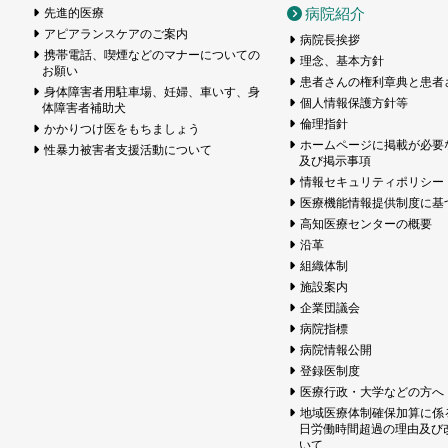
病院紹介
先進的医療
アピアランスケアのご案内
病院長挨拶
携帯電話、喫煙などのマナーについての
理念、基本方針
お願い
患者さんの権利章典と患者
身体障害者用駐車場、妊婦、車いす、身
個人情報保護方針等
体障害者補助犬
倫理指針
かかりつけ医をもちましょう
ホームページに掲載が必要
性暴力被害者支援活動について
及び掲示事項
情報セキュリティポリシー
医療機能情報提供制度に基
高知医療センターの概要
沿革
組織体制
施設案内
企業団議会
病院指標
病院情報公開
登録医制度
医療行政・大学などの方へ
地域医療体制確保加算に係
日労働時間超過の理由及び
いて