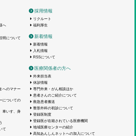
採用情報
リクルート
様へ
福利厚生
新着情報
説明について
新着情報
入札情報
RSSについて
医療関係者の方へ
外来担当表
休診情報
まへのマナー
専門外来・がん相談ほか
患者さんのご紹介について
ーについての
救急患者搬送
整形外科の初診について
、車いす、身
登録医制度
登録医が在籍されている医療機関
う
地域医療センターの紹介
いて
高知あんしんネットへの加入について