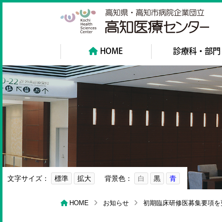
高
HOME
診療科・部門
文字サイズ：
標準
拡大
背景色：
白
黒
青
HOME
お知らせ
初期臨床研修医募集要項を