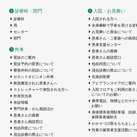
医療センター
診療科・部門
入院・お見舞い
診療科
入院される方へ
局
全身麻酔で手術を受ける皆
センター
お見舞いと面会について
部門
患者さん・ご家族への病状
患者支援センター
外来
患者さんの責務
受診のご案内
患者さん相談窓口
受診予約の変更について
包括同意について
整形外科の初診について
混合診療の禁止について
セカンドオピニオン外来
先進的医療
救急搬送された患者さんへ
アピアランスケアのご案内
ストレッチャーで来院される方へ
入院フロアをご利用の皆さ
についてのお願い
外来担当表
携帯電話、喫煙などのマナ
休診情報
お願い
専門外来・がん相談ほか
身体障害者用駐車場、妊婦
患者さんの責務
体障害者補助犬
患者さん相談窓口
かかりつけ医をもちましょ
包括同意について
性暴力被害者支援活動につ
混合診療の禁止について