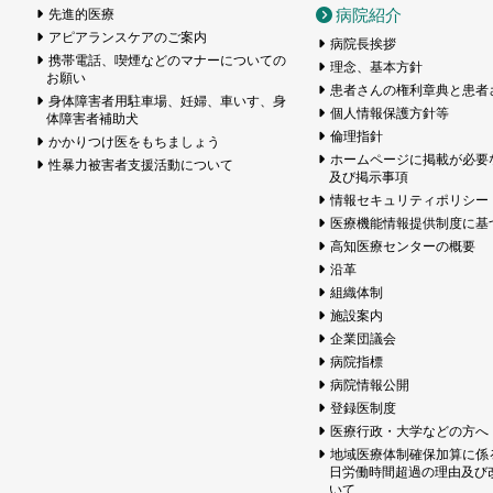
病院紹介
先進的医療
アピアランスケアのご案内
病院長挨拶
携帯電話、喫煙などのマナーについての
理念、基本方針
お願い
患者さんの権利章典と患者
身体障害者用駐車場、妊婦、車いす、身
個人情報保護方針等
体障害者補助犬
倫理指針
かかりつけ医をもちましょう
ホームページに掲載が必要
性暴力被害者支援活動について
及び掲示事項
情報セキュリティポリシー
医療機能情報提供制度に基
高知医療センターの概要
沿革
組織体制
施設案内
企業団議会
病院指標
病院情報公開
登録医制度
医療行政・大学などの方へ
地域医療体制確保加算に係
日労働時間超過の理由及び
いて