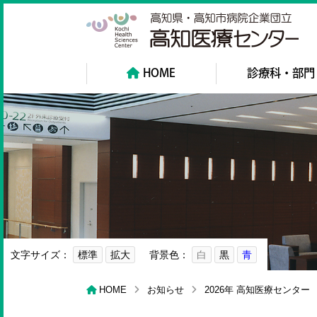
高
HOME
診療科・部門
文字サイズ：
標準
拡大
背景色：
白
黒
青
HOME
お知らせ
2026年 高知医療センタ