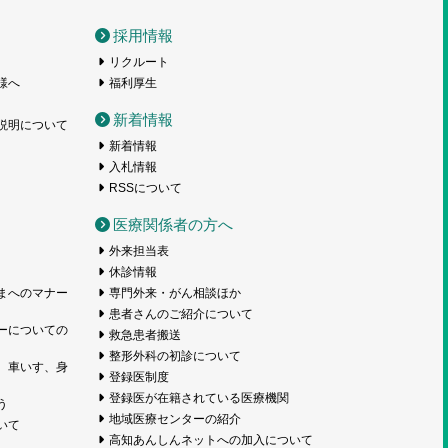
採用情報
リクルート
様へ
福利厚生
新着情報
説明について
新着情報
入札情報
RSSについて
医療関係者の方へ
外来担当表
休診情報
まへのマナー
専門外来・がん相談ほか
患者さんのご紹介について
ーについての
救急患者搬送
整形外科の初診について
、車いす、身
登録医制度
登録医が在籍されている医療機関
う
地域医療センターの紹介
いて
高知あんしんネットへの加入について