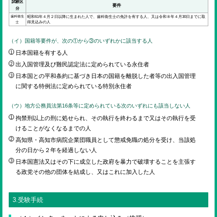
試験区
要件
分
歯科衛生
昭和61年４月２日以降に生まれた人で、歯科衛生士の免許を有する人、又は令和８年４月30日までに取
得見込みの人
士
（イ）国籍等要件が、次の①から③のいずれかに該当する人
日本国籍を有する人
出入国管理及び難民認定法に定められている永住者
日本国との平和条約に基づき日本の国籍を離脱した者等の出入国管理
に関する特例法に定められている特別永住者
（ウ）地方公務員法第16条等に定められている次のいずれにも該当しない人
拘禁刑以上の刑に処せられ、その執行を終わるまで又はその執行を受
けることがなくなるまでの人
高知県・高知市病院企業団職員として懲戒免職の処分を受け、当該処
分の日から２年を経過しない人
日本国憲法又はその下に成立した政府を暴力で破壊することを主張す
る政党その他の団体を結成し、又はこれに加入した人
3.受験手続