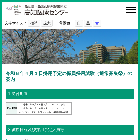
高知医療センター
HOME
診療科・部門
文字サイズ：
標準
拡大
背景色：
白
黒
青
外来
入院・お見舞い
病院紹介
医療関係者の方へ
令和８年４月１日採用予定の職員採用試験（通常募集②）の
案内
利用ガイド
1.受付期間
初めての方へ
令和７年６月１６日（月） ９：００から
採用情報
受付期間
令和７年７月 ４日（金）１７：００まで
（パソコン・スマートフォンから２４時間申込可能）
ご意見・ご要望
2.試験日程及び採用予定人員等