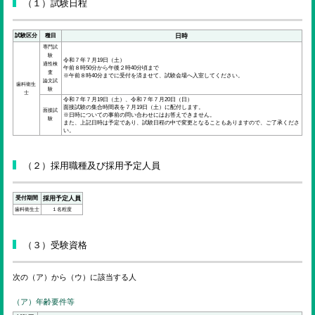
ENGLISH
（１）試験日程
試験区分
種目
日時
専門試
検索
験
令和７年７月19日（土）
適性検
午前８時50分から午後２時40分頃まで
査
※午前８時40分までに受付を済ませて、試験会場へ入室してください。
論文試
歯科衛生
験
士
令和７年７月19日（土）、令和７年７月20日（日）
面接試験の集合時間表を７月19日（土）に配付します。
面接試
※日時についての事前の問い合わせにはお答えできません。
験
また、上記日時は予定であり、試験日程の中で変更となることもありますので、ご了承くださ
い。
（２）採用職種及び採用予定人員
受付期間
採用予定人員
歯科衛生士
１名程度
（３）受験資格
次の（ア）から（ウ）に該当する人
（ア）年齢要件等