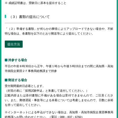
※ 成績証明書は、受験日に原本を提出すること
（３）書類の提出について
「（２）準備する書類」が何らかの事情によりアップロードできない場合や、不鮮
明な場合は、各書類を以下のとおり郵送等により提出してください。
提出方法
持参する場合
平日の午前８時30分から正午、午後１時から午後５時15分までの間に高知県・高知
市病院企業団２Ｆ事務局総務課まで持参
郵送する場合
受付期間最終日必着とします。
（封筒の表に「採用試験申込」と朱書して送付してください。）
記載内容または添付書類に不備がある場合は受付できませんので、ご注意くださ
い。また、郵便遅延・事故等による未着については考慮しませんので、日数に余裕
を持って提出してください。
※インターネットによる申込ができない場合は、高知県・高知市病院企業団事務局
総務課へお問い合わせください。（電話：088－837－6760）