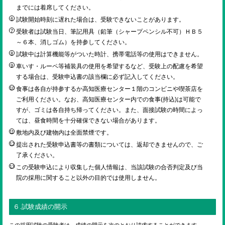
までには着席してください。
試験開始時刻に遅れた場合は、受験できないことがあります。
受験者は試験当日、筆記用具（鉛筆（シャープペンシル不可）ＨＢ５
～６本、消しゴム）を持参してください。
試験中は計算機能等がついた時計、携帯電話等の使用はできません。
車いす・ルーペ等補装具の使用を希望するなど、受験上の配慮を希望
する場合は、受験申込書の該当欄に必ず記入してください。
食事は各自が持参するか高知医療センター１階のコンビニや喫茶店を
ご利用ください。なお、高知医療センター内での食事(持込)は可能で
すが、ゴミは各自持ち帰ってください。また、面接試験の時間によっ
ては、昼食時間を十分確保できない場合があります。
敷地内及び建物内は全面禁煙です。
提出された受験申込書等の書類については、返却できませんので、ご
了承ください。
この受験申込により収集した個人情報は、当該試験の合否判定及び当
院の採用に関すること以外の目的では使用しません。
６.試験成績の開示