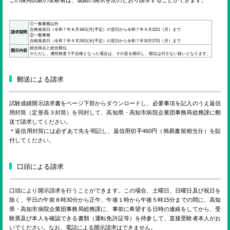
この採用試験の受験者は、成績の開示を次のとおり請求することができます。
①一般事務以外
合格発表日（令和７年８月18日(月)予定）の翌日から令和７年９月22日（月）まで
請求期間
②一般事務
合格発表日（令和７年９月24日(水)予定）の翌日から令和７年10月27日（月）まで
総合得点と総合順位
開示内容
※ただし、適性検査で不合格となった場合は、その旨を開示し、順位は付さない扱いとなります。
郵送による請求
試験成績開示請求書をページ下部からダウンロードし、必要事項を記入のうえ返信
用封筒（定形長３封筒）を同封して、高知県・高知市病院企業団事務局総務課に郵
送で請求してください。
＊返信用封筒には必ずあて先を明記し、返信用切手460円（簡易書留相当分）を貼
付してください。
口頭による請求
口頭により開示請求を行うことができます。この場合、土曜日、日曜日及び祝日を
除く、平日の午前８時30分から正午、午後１時から午後５時15分までの間に、高知
県・高知市病院企業団事務局総務課に、事前に希望する日時の連絡をしてから、受
験票及び本人を確認できる書類（運転免許証等）を持参して、直接受験者本人がお
いでください。なお、電話による開示請求はできません。