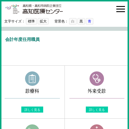
高知医療センター
HOME
診療科・部門
文字サイズ：
標準
拡大
背景色：
白
黒
青
外来
会計年度任用職員
入院・お見舞い
病院紹介
医療関係者の方へ
利用ガイド
初めての方へ
診療科
外来受診
採用情報
詳しく見る
詳しく見る
ご意見・ご要望