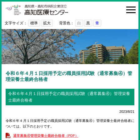
高知医療センター
HOME
診療科・部門
文字サイズ：
標準
拡大
背景色：
白
黒
青
外来
入院・お見舞い
病院紹介
医療関係者の方へ
令和６年４月１日採用予定の職員採用試験（通常募集④）管
理栄養士最終合格者
利用ガイド
令和６年４月１日採用予定の職員採用試験（通常募集④）管理栄養
初めての方へ
士最終合格者
採用情報
2023/8/21
ご意見・ご要望
令和６年４月１日採用予定の職員採用試験（通常募集④）管理栄養士最終合格者に
ついては、以下のとおりです。
通常募集④管理栄養士最終合格者（PDF）