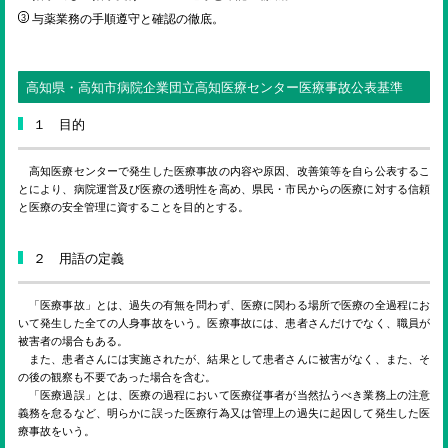
与薬業務の手順遵守と確認の徹底。
高知県・高知市病院企業団立高知医療センター医療事故公表基準
１ 目的
高知医療センターで発生した医療事故の内容や原因、改善策等を自ら公表するこ
とにより、病院運営及び医療の透明性を高め、県民・市民からの医療に対する信頼
と医療の安全管理に資することを目的とする。
２ 用語の定義
「医療事故」とは、過失の有無を問わず、医療に関わる場所で医療の全過程にお
いて発生した全ての人身事故をいう。医療事故には、患者さんだけでなく、職員が
被害者の場合もある。
また、患者さんには実施されたが、結果として患者さんに被害がなく、また、そ
の後の観察も不要であった場合を含む。
「医療過誤」とは、医療の過程において医療従事者が当然払うべき業務上の注意
義務を怠るなど、明らかに誤った医療行為又は管理上の過失に起因して発生した医
療事故をいう。