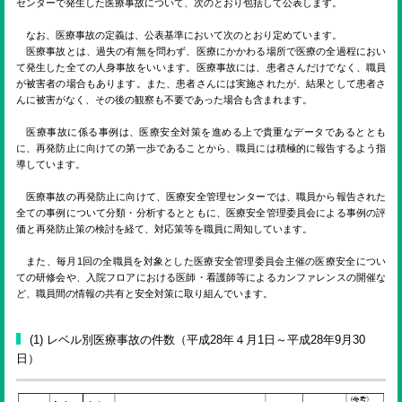
ENGLISH
センターで発生した医療事故について、次のとおり包括して公表します。
なお、医療事故の定義は、公表基準において次のとおり定めています。
医療事故とは、過失の有無を問わず、医療にかかわる場所で医療の全過程におい
検索
て発生した全ての人身事故をいいます。医療事故には、患者さんだけでなく、職員
が被害者の場合もあります。また、患者さんには実施されたが、結果として患者さ
んに被害がなく、その後の観察も不要であった場合も含まれます。
医療事故に係る事例は、医療安全対策を進める上で貴重なデータであるととも
に、再発防止に向けての第一歩であることから、職員には積極的に報告するよう指
導しています。
医療事故の再発防止に向けて、医療安全管理センターでは、職員から報告された
全ての事例について分類・分析するとともに、医療安全管理委員会による事例の評
価と再発防止策の検討を経て、対応策等を職員に周知しています。
また、毎月1回の全職員を対象とした医療安全管理委員会主催の医療安全につい
ての研修会や、入院フロアにおける医師・看護師等によるカンファレンスの開催な
ど、職員間の情報の共有と安全対策に取り組んでいます。
(1) レベル別医療事故の件数（平成28年４月1日～平成28年9月30
日）