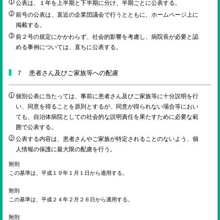
公表は、１年を上半期と下半期に分け、半期ごとに公表する。
前号の公表は、直近の企業団議会で行うとともに、ホームページ上に
掲載する。
前２号の規定にかかわらず、社会的影響を考慮し、病院長が必要と認
める事例については、直ちに公表する。
７ 患者さん及びご家族等への配慮
個別公表に当たっては、事前に患者さん及びご家族等に十分説明を行
い、同意を得ることを原則とするが、同意が得られない場合等におい
ても、自治体病院としての社会的な説明責任を果たすために必要な範
囲で公表する。
公表する内容は、患者さんやご家族が特定されることのないよう、個
人情報の保護に最大限の配慮を行う。
附則
この基準は、平成１９年１月１日から適用する。
附則
この基準は、平成２４年２月２６日から適用する。
附則