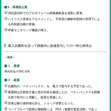
5．再発防止策
消化器内科でのプロポフォール静脈麻酔薬を他剤に変更。
ハイリスク患者をアセスメントし、手術室の麻酔科医師の管理下によ
る内視鏡治療の実施。
呼吸モニタリング機器の導入。
吸入抗菌剤を誤って静脈内に急速投与しての一時心肺停止
＜概要＞
１．患者
県内在住の70代 女性
２．経過
抗菌剤の「ベナンバックス」を、吸入で投与する予定であった。
看護師は注射処方箋と指示内容を確認したが、ベナンバックスを静脈
注射で投与だと理解し、処置を実施した。
患者は喉の違和感を訴え、ショック状態となった。
コードブルーで医師が接触時には、PEA（無脈性電気活動）であっ