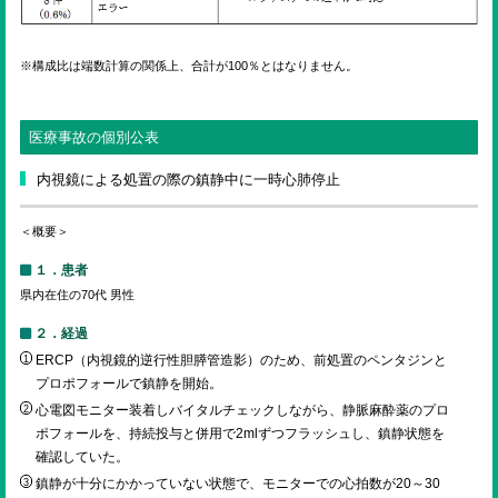
※構成比は端数計算の関係上、合計が100％とはなりません。
医療事故の個別公表
内視鏡による処置の際の鎮静中に一時心肺停止
＜概要＞
１．患者
県内在住の70代 男性
２．経過
ERCP（内視鏡的逆行性胆膵管造影）のため、前処置のペンタジンと
プロポフォールで鎮静を開始。
心電図モニター装着しバイタルチェックしながら、静脈麻酔薬のプロ
ポフォールを、持続投与と併用で2mlずつフラッシュし、鎮静状態を
確認していた。
鎮静が十分にかかっていない状態で、モニターでの心拍数が20～30