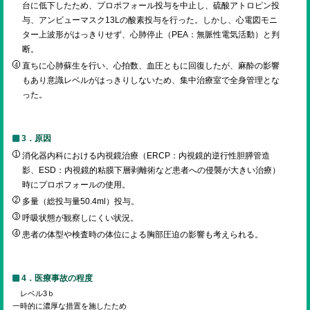
台に低下したため、プロポフォール投与を中止し、硫酸アトロピン投
与、アンビューマスク13Lの酸素投与を行った。しかし、心電図モニ
ター上波形がはっきりせず、心肺停止（PEA：無脈性電気活動）と判
断。
直ちに心肺蘇生を行い、心拍数、血圧ともに回復したが、麻酔の影響
もあり意識レベルがはっきりしないため、集中治療室で全身管理とな
った。
3．原因
消化器内科における内視鏡治療（ERCP：内視鏡的逆行性胆膵管造
影、ESD：内視鏡的粘膜下層剥離術など患者への侵襲が大きい治療）
時にプロポフォールの使用。
多量（総投与量50.4ml）投与。
呼吸状態が観察しにくい状況。
患者の体型や検査時の体位による胸部圧迫の影響も考えられる。
4．医療事故の程度
レベル3ｂ
一時的に濃厚な措置を施したため