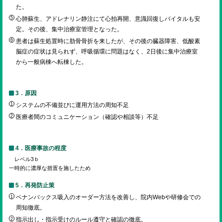
た。
心肺蘇生、アドレナリン静注にて心拍再開、意識回復しバイタルも安
定。その後、集中治療室管理となった。
患者は蘇生処置時に肋骨骨折を来したが、その後の臓器障害、低酸素
脳症の症状は見られず、呼吸循環に問題はなく、2日後に集中治療室
から一般病棟へ転棟した。
3．原因
システムの不備並びに運用方法の周知不足
医療者間のコミュニケーション（確認や相談等）不足
4．医療事故の程度
レベル3ｂ
一時的に濃厚な措置を施したため
5．再発防止策
ベナンバックス吸入のオーダー方法を改善し、院内Webや研修会での
周知徹底。
指示出し・指示受けのルール遵守と確認の徹底。