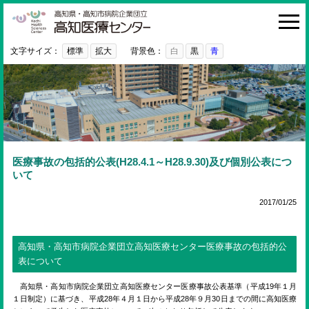
高知医療センター
HOME
診療科・部門
文字サイズ：
標準
拡大
背景色：
白
黒
青
外来
入院・お見舞い
病院紹介
医療関係者の方へ
医療事故の包括的公表(H28.4.1～H28.9.30)及び個別公表につ
いて
利用ガイド
2017/01/25
初めての方へ
採用情報
高知県・高知市病院企業団立高知医療センター医療事故の包括的公
表について
ご意見・ご要望
高知県・高知市病院企業団立高知医療センター医療事故公表基準（平成19年１月
１日制定）に基づき、平成28年４月１日から平成28年９月30日までの間に高知医療