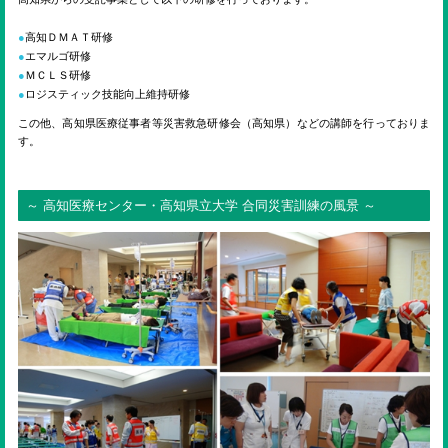
ENGLISH
高知ＤＭＡＴ研修
エマルゴ研修
検索
ＭＣＬＳ研修
ロジスティック技能向上維持研修
この他、高知県医療従事者等災害救急研修会（高知県）などの講師を行っておりま
す。
～ 高知医療センター・高知県立大学 合同災害訓練の風景 ～