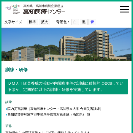
高知医療センター
HOME
診療科・部門
文字サイズ：
標準
拡大
背景色：
白
黒
青
外来
入院・お見舞い
病院紹介
医療関係者の方へ
訓練・研修
利用ガイド
ＤＭＡＴ隊員養成の活動や内閣府主催の訓練に積極的に参加してい
るほか、定期的に以下の訓練・研修を実施しています。
初めての方へ
採用情報
訓練
院内災害訓練（高知医療センター・高知県立大学 合同災害訓練）
ご意見・ご要望
高知県災害対策本部事務局等震災対策訓練（高知県） 他
研修
高知県からの受託事業として以下の研修を行っております。