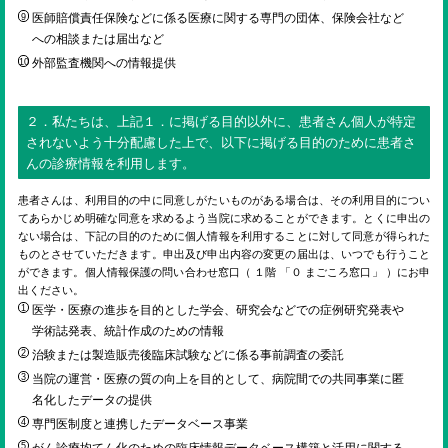
医師賠償責任保険などに係る医療に関する専門の団体、保険会社など
への相談または届出など
外部監査機関への情報提供
２．私たちは、上記１．に掲げる目的以外に、患者さん個人が特定
されないよう十分配慮した上で、以下に掲げる目的のために患者さ
んの診療情報を利用します。
患者さんは、利用目的の中に同意しがたいものがある場合は、その利用目的につい
てあらかじめ明確な同意を求めるよう当院に求めることができます。とくに申出の
ない場合は、下記の目的のために個人情報を利用することに対して同意が得られた
ものとさせていただきます。申出及び申出内容の変更の届出は、いつでも行うこと
ができます。個人情報保護の問い合わせ窓口（ １階 「０ まごころ窓口」 ）にお申
出ください。
医学・医療の進歩を目的とした学会、研究会などでの症例研究発表や
学術誌発表、統計作成のための情報
治験または製造販売後臨床試験などに係る事前調査の委託
当院の運営・医療の質の向上を目的として、病院間での共同事業に匿
名化したデータの提供
専門医制度と連携したデータベース事業
がん診療均てん化のための臨床情報データベース構築と活用に関する