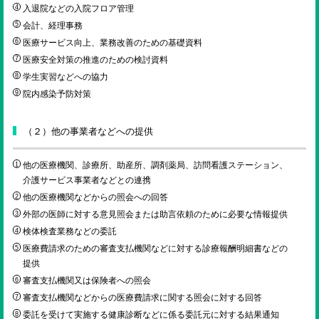
ENGLISH
入退院などの入院フロア管理
会計、経理事務
医療サービス向上、業務改善のための基礎資料
検索
医療安全対策の推進のための検討資料
学生実習などへの協力
院内感染予防対策
（２）他の事業者などへの提供
他の医療機関、診療所、助産所、調剤薬局、訪問看護ステーション、
介護サービス事業者などとの連携
他の医療機関などからの照会への回答
外部の医師に対する意見照会または助言依頼のために必要な情報提供
検体検査業務などの委託
医療費請求のための審査支払機関などに対する診療報酬明細書などの
提供
審査支払機関又は保険者への照会
審査支払機関などからの医療費請求に関する照会に対する回答
委託を受けて実施する健康診断などに係る委託元に対する結果通知