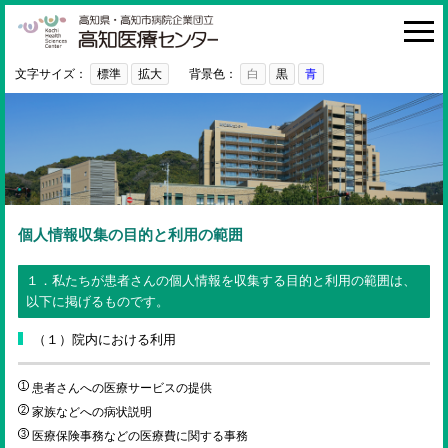
高知医療センター
HOME
診療科・部門
文字サイズ：
標準
拡大
背景色：
白
黒
青
外来
入院・お見舞い
病院紹介
医療関係者の方へ
個人情報収集の目的と利用の範囲
利用ガイド
１．私たちが患者さんの個人情報を収集する目的と利用の範囲は、
以下に掲げるものです。
初めての方へ
（１）院内における利用
採用情報
ご意見・ご要望
患者さんへの医療サービスの提供
家族などへの病状説明
医療保険事務などの医療費に関する事務