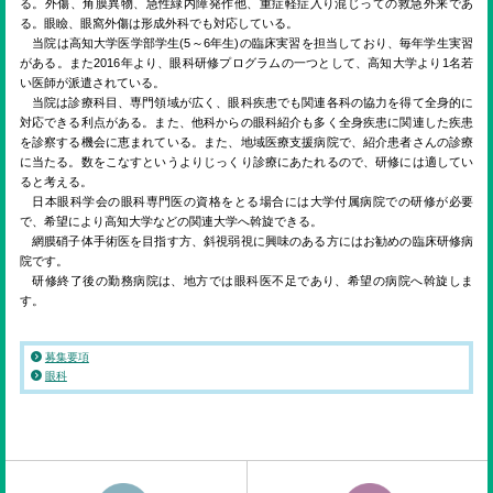
る。外傷、角膜異物、急性緑内障発作他、重症軽症入り混じっての救急外来であ
る。眼瞼、眼窩外傷は形成外科でも対応している。
当院は高知大学医学部学生(5～6年生)の臨床実習を担当しており、毎年学生実習
がある。また2016年より、眼科研修プログラムの一つとして、高知大学より1名若
い医師が派遣されている。
当院は診療科目、専門領域が広く、眼科疾患でも関連各科の協力を得て全身的に
対応できる利点がある。また、他科からの眼科紹介も多く全身疾患に関連した疾患
を診察する機会に恵まれている。また、地域医療支援病院で、紹介患者さんの診療
に当たる。数をこなすというよりじっくり診療にあたれるので、研修には適してい
ると考える。
日本眼科学会の眼科専門医の資格をとる場合には大学付属病院での研修が必要
で、希望により高知大学などの関連大学へ斡旋できる。
網膜硝子体手術医を目指す方、斜視弱視に興味のある方にはお勧めの臨床研修病
院です。
研修終了後の勤務病院は、地方では眼科医不足であり、希望の病院へ斡旋しま
す。
募集要項
眼科