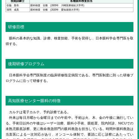
ENGLISH
視能訓練士
各種眼科検査担当
谷脇 梨衣
眼科検査 全般 (2005年 川崎医療福祉大学卒)
清岡 成美
眼科検査 全般 (2020年 愛知淑徳大学卒)
検索
研修目標
眼科の基本的な知識、診療、検査技能、手術を習得し、日本眼科学会専門医を取
得する。
後期研修プログラム
日本眼科学会専門医制度の臨床研修指定病院である。専門医制度に則った研修プ
ログラムに沿って研修する。
高知医療センター眼科の特徴
カルテは電子カルテ、予約診療である。
外来は毎日月曜から金曜日までの午前中。手術は火、木、金の午後に施行してい
る。手術日以外の午後はレーザー治療、眼科小手術、眼処置、院内対診、NICUでの
未熟児眼底診察、更に救命救急部門の眼科救急を担当している。時間外眼科救急は
当直医による一次対応があり、オンコール体制で、要請に応じ診察にあたってい