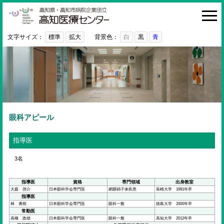
高知医療センター
HOME
診療科・部門
文字サイズ：
標準
拡大
背景色：
白
黒
青
外来
入院・お見舞い
病院紹介
医療関係者の方へ
眼科アピール
利用ガイド
指導医
初めての方へ
3名
採用情報
指導医
資格
専門領域
出身教室
大庭 啓介
日本眼科学会専門医
網膜硝子体疾患
長崎大学 1991年卒
ご意見・ご要望
指導医
林 勇樹
日本眼科学会専門医
眼科一般
徳島大学 2000年卒
常勤医
高橋 政雄
日本眼科学会専門医
眼科一般
高知大学 2012年卒