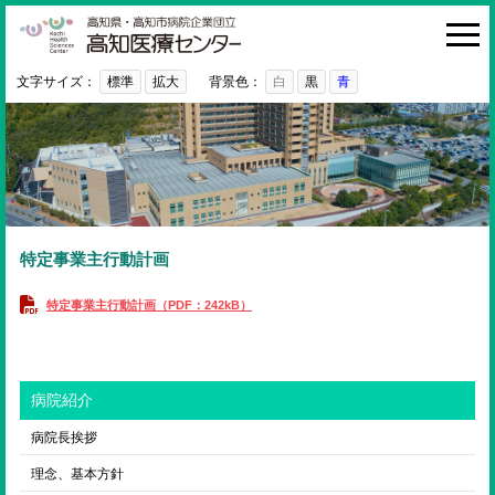
高知医療センター
HOME
診療科・部門
文字サイズ：
標準
拡大
背景色：
白
黒
青
外来
入院・お見舞い
病院紹介
医療関係者の方へ
特定事業主行動計画
利用ガイド
特定事業主行動計画（PDF：242kB）
初めての方へ
採用情報
病院紹介
ご意見・ご要望
病院長挨拶
理念、基本方針