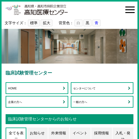
高知医療センター
HOME
診療科・部門
文字サイズ：
標準
拡大
背景色：
白
黒
青
外来
入院・お見舞い
病院紹介
医療関係者の方へ
臨床試験管理センター
利用ガイド
HOME
センターについて
初めての方へ
企業の方へ
一般の方へ
採用情報
ご意見・ご要望
臨床試験管理センターからのお知らせ
全てを表
お知らせ
外来情報
イベント
採用情報
入札・発