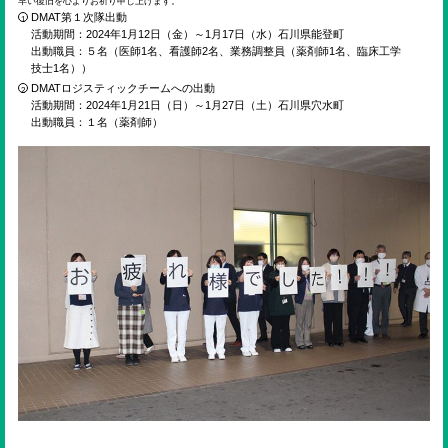
早い復旧を心よりお祈り申し上げます。
DMAT第１次隊出動
活動期間：2024年1月12日（金）～1月17日（水）石川県能登町
出動職員：５名（医師1名、看護師2名、業務調整員（薬剤師1名、臨床工学
技士1名））
DMATロジスティックチームへの出動
活動期間：2024年1月21日（日）～1月27日（土）石川県穴水町
出動職員：１名（薬剤師）