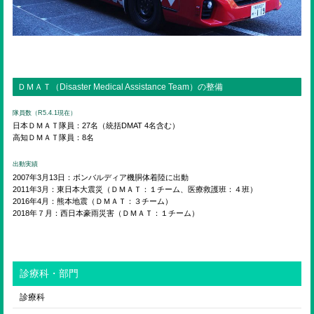
ＤＭＡＴ（Disaster Medical Assistance Team）の整備
隊員数（R5.4.1現在）
日本ＤＭＡＴ隊員：27名（統括DMAT 4名含む）
高知ＤＭＡＴ隊員：8名
出動実績
2007年3月13日：ボンバルディア機胴体着陸に出動
2011年3月：東日本大震災（ＤＭＡＴ：１チーム、医療救護班：４班）
2016年4月：熊本地震（ＤＭＡＴ：３チーム）
2018年７月：西日本豪雨災害（ＤＭＡＴ：１チーム）
診療科・部門
診療科