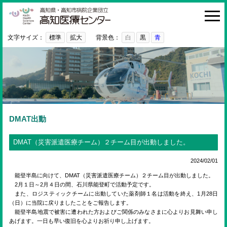
高知医療センター
HOME
診療科・部門
文字サイズ：
標準
拡大
背景色：
白
黒
青
外来
入院・お見舞い
病院紹介
医療関係者の方へ
DMAT出動
利用ガイド
DMAT（災害派遣医療チーム）２チーム目が出動しました。
初めての方へ
2024/02/01
採用情報
能登半島に向けて、DMAT（災害派遣医療チーム）２チーム目が出動しました。
2月１日～2月４日の間、石川県能登町で活動予定です。
また、ロジスティックチームに出動していた薬剤師１名は活動を終え、1月28日
ご意見・ご要望
（日）に当院に戻りましたことをご報告します。
能登半島地震で被害に遭われた方およびご関係のみなさまに心よりお見舞い申し
あげます。一日も早い復旧を心よりお祈り申し上げます。