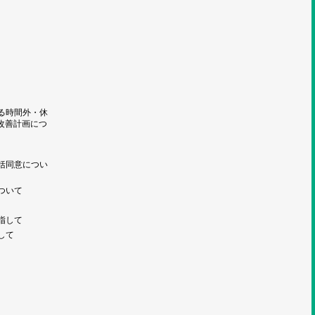
る時間外・休
改善計画につ
括同意につい
ついて
指して
して