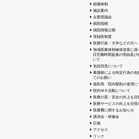
組織体制
施設案内
企業団議会
病院指標
病院情報公開
登録医制度
医療行政・大学などの方へ
地域医療体制確保加算に係
日労働時間超過の理由及び
いて
包括同意について
看護師による特定行為の包
てのお願い
薬剤局 院内製剤の使用に
院内ＭＲ活動について
医療の質・安全の向上を目
医療サービスの向上を目指
医療費に関するお知らせ
講演会・研修会
広報
アクセス
リンク