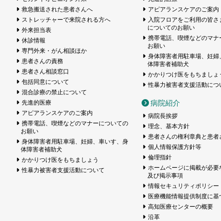
救急搬送された患者さんへ
アピアランスケアのご案内
ストレッチャーで来院される方へ
入院フロアをご利用の皆さ
についてのお願い
外来担当表
携帯電話、喫煙などのマナ
休診情報
お願い
専門外来・がん相談ほか
身体障害者用駐車場、妊婦
患者さんの責務
体障害者補助犬
患者さん相談窓口
かかりつけ医をもちましょ
包括同意について
性暴力被害者支援活動につ
混合診療の禁止について
病院紹介
先進的医療
アピアランスケアのご案内
病院長挨拶
携帯電話、喫煙などのマナーについての
理念、基本方針
お願い
患者さんの権利章典と患者
身体障害者用駐車場、妊婦、車いす、身
個人情報保護方針等
体障害者補助犬
倫理指針
かかりつけ医をもちましょう
ホームページに掲載が必要
性暴力被害者支援活動について
及び掲示事項
情報セキュリティポリシー
医療機能情報提供制度に基
高知医療センターの概要
沿革