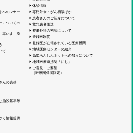
休診情報
まへのマナー
専門外来・がん相談ほか
患者さんのご紹介について
ーについての
救急患者搬送
整形外科の初診について
、車いす、身
登録医制度
登録医が在籍されている医療機関
う
地域医療センターの紹介
いて
高知あんしんネットへの加入について
地域医療連携誌「にじ」
ご意見・ご要望
（医療関係者限定）
さんの責務
な施設基準等
づく情報提供