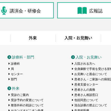
講演会・研修会
広報誌
外来
入院・お見舞い
医療センター
診療科・部門
入院・お見舞い
診療科
入院される方へ
局
全身麻酔で手術を受ける皆
センター
お見舞いと面会について
部門
患者さん・ご家族への病状
患者支援センター
外来
患者さんの責務
受診のご案内
患者さん相談窓口
受診予約の変更について
包括同意について
整形外科の初診について
混合診療の禁止について
セカンドオピニオン外来
先進的医療