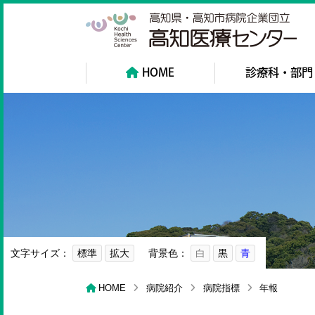
高
HOME
診療科・部門
文字サイズ：
標準
拡大
背景色：
白
黒
青
HOME
病院紹介
病院指標
年報