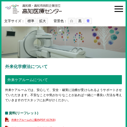
高知医療センター
HOME
診療科・部門
文字サイズ：
標準
拡大
背景色：
白
黒
青
外来
入院・お見舞い
病院紹介
医療関係者の方へ
外来化学療法について
利用ガイド
外来ケアルームについて
初めての方へ
外来ケアルームでは、安心して、安全・確実に治療が受けられるようサポートさせ
ていただきます。不安なことや気がかりなことがあれば一緒に一番良い方法を考え
採用情報
ていきますのでスタッフにお声がけください。
ご意見・ご要望
資料(リーフレット)
外来ケアルームのご案内(PDF:617KB)