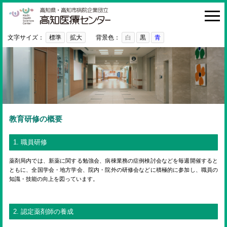
高知医療センター
HOME
診療科・部門
文字サイズ：
標準
拡大
背景色：
白
黒
青
外来
入院・お見舞い
病院紹介
医療関係者の方へ
教育研修の概要
利用ガイド
1. 職員研修
初めての方へ
薬剤局内では、新薬に関する勉強会、病棟業務の症例検討会などを毎週開催すると
ともに、全国学会・地方学会、院内・院外の研修会などに積極的に参加し、職員の
採用情報
知識・技能の向上を図っています。
ご意見・ご要望
2. 認定薬剤師の養成