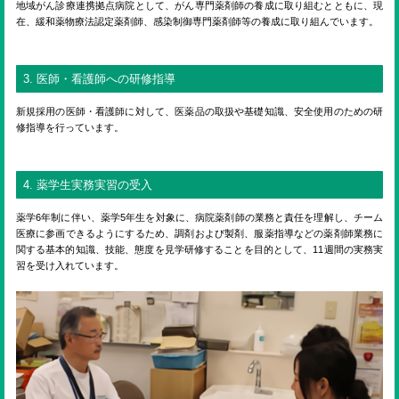
ENGLISH
地域がん診療連携拠点病院として、がん専門薬剤師の養成に取り組むとともに、現
在、緩和薬物療法認定薬剤師、感染制御専門薬剤師等の養成に取り組んでいます。
検索
3. 医師・看護師への研修指導
新規採用の医師・看護師に対して、医薬品の取扱や基礎知識、安全使用のための研
修指導を行っています。
4. 薬学生実務実習の受入
薬学6年制に伴い、薬学5年生を対象に、病院薬剤師の業務と責任を理解し、チーム
医療に参画できるようにするため、調剤および製剤、服薬指導などの薬剤師業務に
関する基本的知識、技能、態度を見学研修することを目的として、11週間の実務実
習を受け入れています。