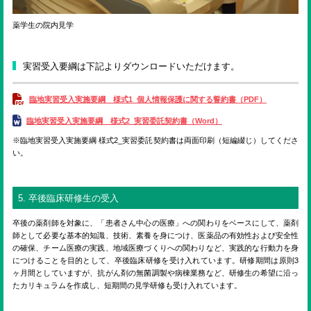
薬学生の院内見学
実習受入要綱は下記よりダウンロードいただけます。
臨地実習受入実施要綱 様式1_個人情報保護に関する誓約書（PDF）
臨地実習受入実施要綱 様式2_実習委託契約書（Word）
※臨地実習受入実施要綱 様式2_実習委託契約書は両面印刷（短編綴じ）してくださ
い。
5. 卒後臨床研修生の受入
卒後の薬剤師を対象に、「患者さん中心の医療」への関わりをベースにして、薬剤
師として必要な基本的知識、技術、素養を身につけ、医薬品の有効性および安全性
の確保、チーム医療の実践、地域医療づくりへの関わりなど、実践的な行動力を身
につけることを目的として、卒後臨床研修を受け入れています。研修期間は原則3
ヶ月間としていますが、抗がん剤の無菌調製や病棟業務など、研修生の希望に沿っ
たカリキュラムを作成し、短期間の見学研修も受け入れています。