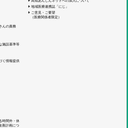
高知あんしんネットへの加入について
地域医療連携誌「にじ」
ご意見・ご要望
（医療関係者限定）
さんの責務
な施設基準等
づく情報提供
る時間外・休
改善計画につ