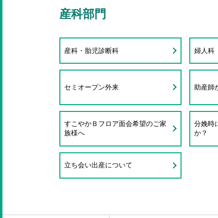
産科部門
産科・胎児診断科
婦人科
セミオープン外来
助産師
すこやかＢフロア面会希望のご家
分娩時
族様へ
か？
立ち会い出産について