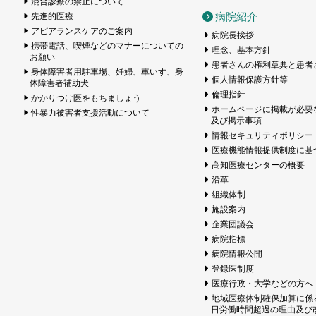
混合診療の禁止について
病院紹介
先進的医療
アピアランスケアのご案内
病院長挨拶
携帯電話、喫煙などのマナーについての
理念、基本方針
お願い
患者さんの権利章典と患者
身体障害者用駐車場、妊婦、車いす、身
個人情報保護方針等
体障害者補助犬
倫理指針
かかりつけ医をもちましょう
ホームページに掲載が必要
性暴力被害者支援活動について
及び掲示事項
情報セキュリティポリシー
医療機能情報提供制度に基
高知医療センターの概要
沿革
組織体制
施設案内
企業団議会
病院指標
病院情報公開
登録医制度
医療行政・大学などの方へ
地域医療体制確保加算に係
日労働時間超過の理由及び