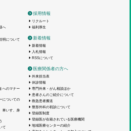
採用情報
リクルート
様へ
福利厚生
新着情報
説明について
新着情報
入札情報
RSSについて
医療関係者の方へ
外来担当表
休診情報
まへのマナー
専門外来・がん相談ほか
患者さんのご紹介について
ーについての
救急患者搬送
整形外科の初診について
、車いす、身
登録医制度
登録医が在籍されている医療機関
う
地域医療センターの紹介
いて