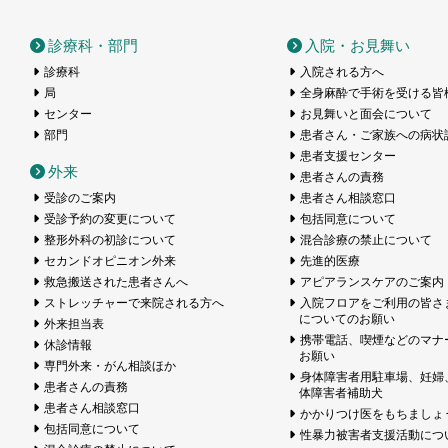
医療センター
診療科・部門
入院・お見舞い
診療科
入院される方へ
局
全身麻酔で手術を受ける皆
センター
お見舞いと面会について
部門
患者さん・ご家族への病状
患者支援センター
外来
患者さんの責務
受診のご案内
患者さん相談窓口
受診予約の変更について
包括同意について
整形外科の初診について
混合診療の禁止について
セカンドオピニオン外来
先進的医療
救急搬送された患者さんへ
アピアランスケアのご案内
ストレッチャーで来院される方へ
入院フロアをご利用の皆さ
についてのお願い
外来担当表
携帯電話、喫煙などのマナ
休診情報
お願い
専門外来・がん相談ほか
身体障害者用駐車場、妊婦
患者さんの責務
体障害者補助犬
患者さん相談窓口
かかりつけ医をもちましょ
包括同意について
性暴力被害者支援活動につ