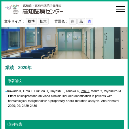
高知医療センター
HOME
診療科・部門
文字サイズ：
標準
拡大
背景色：
白
黒
青
外来
入院・お見舞い
病院紹介
医療関係者の方へ
業績 2020年
利用ガイド
原著論文
初めての方へ
Kawada K, Ohta T, Fukuda H, Hayashi T, Tanaka K,
Imai T
, Morita Y, Miyamura M.
Effect of lubiprostone on vinca alkaloid-induced constipation in patients with
採用情報
hematological malignancies: a propensity score-matched analysis. Ann Hematol.
2020; 99: 2429-2436
ご意見・ご要望
症例報告