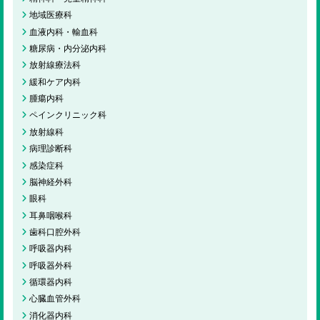
地域医療科
血液内科・輸血科
糖尿病・内分泌内科
放射線療法科
緩和ケア内科
腫瘍内科
ペインクリニック科
放射線科
病理診断科
感染症科
脳神経外科
眼科
耳鼻咽喉科
歯科口腔外科
呼吸器内科
呼吸器外科
循環器内科
心臓血管外科
消化器内科