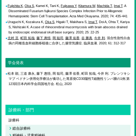
ENGLISH
Fujishita K
,
Oka S
, Kamei K, Tani K,
Fujisawa Y
,
Kitamura W
,
Machida T
,
Imai T
. A
Disseminated Fusarium fujikuroi Species Complex Infection Prior to Allogeneic
Hematopoietic Stem Cell Transplantation. Acta Med Okayama. 2020; 74: 435-441
検索
Uraguchi K, Kozakura K,
Oka S
, Higaki T, Makihara S,
Imai T
, Doi A, Ohta T, Kariya
S, Nishizaki K. A case of rhinocerebral mucormycosis with brain abscess drained
by endoscopic endonasal skull base surgery. 2020; 25: 22-25
北村 亘
,
町田 拓哉
,
藤下 惠悟
,
岡 聡司
,
藤澤 佑香
,
谷 勝真
,
今井 利
. 混合性急性白血
病の同種造血幹細胞移植後に合併した腸管気腫症. 臨床血液. 2020; 61: 312-317
学会発表
松本 顕, 三道 康永, 藤下 惠悟, 岡 聡司, 藤澤 佑香, 町田 拓哉, 今井 利. ブレンツキシ
マブ ベドチン併用化学療法が奏功した胃原発CD30陽性T細胞性リンパ腫の1例.第
123回日本内科学会四国地方会. 松山, 2020
診療科・部門
診療科
総合診療科
精神科・児童精神科