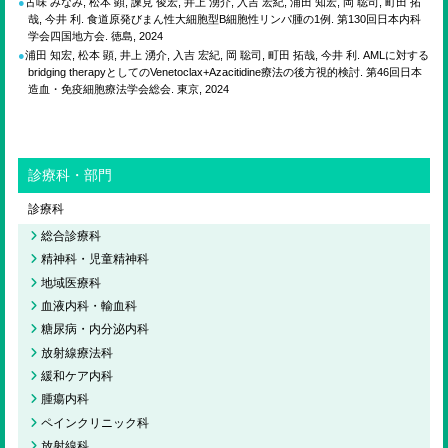
古味 みなみ, 松本 顕, 諫見 俊宏, 井上 湧介, 入吉 宏紀, 浦田 知宏, 岡 聡司, 町田 拓
哉, 今井 利. 食道原発びまん性大細胞型B細胞性リンパ腫の1例. 第130回日本内科
学会四国地方会. 徳島, 2024
浦田 知宏, 松本 顕, 井上 湧介, 入吉 宏紀, 岡 聡司, 町田 拓哉, 今井 利. AMLに対する
bridging therapyとしてのVenetoclax+Azacitidine療法の後方視的検討. 第46回日本
造血・免疫細胞療法学会総会. 東京, 2024
診療科・部門
診療科
総合診療科
精神科・児童精神科
地域医療科
血液内科・輸血科
糖尿病・内分泌内科
放射線療法科
緩和ケア内科
腫瘍内科
ペインクリニック科
放射線科