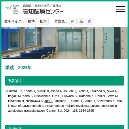
高知医療センター
HOME
診療科・部門
文字サイズ：
標準
拡大
背景色：
白
黒
青
外来
入院・お見舞い
病院紹介
医療関係者の方へ
業績 2024年
利用ガイド
原著論文
初めての方へ
Shimazu Y, Kanda J, Suzuki K, Wada A, Kikuchi T, Ikeda T, Tsukada N, Miwa A,
Itagaki M, Kako S, Nishiwaki K, Ota S, Fujiwara SI, Kataoka K, Doki N, Sawa M,
採用情報
Hiramoto N, Nishikawa A,
Imai T
, Ichinohe T, Kanda Y, Atsuta Y, Kawamura K. The
impact of daratumumab pretreatment on multiple myeloma patients undergoing
ご意見・ご要望
autologous transplantation. Cancer Sci. 2024; 115: 2384-2395