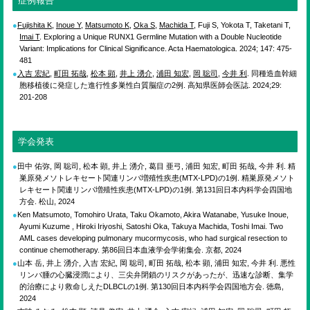
ENGLISH
症例報告
Fujishita K
,
Inoue Y
,
Matsumoto K
,
Oka S
,
Machida T
, Fuji S, Yokota T, Taketani T,
Imai T
. Exploring a Unique RUNX1 Germline Mutation with a Double Nucleotide
Variant: Implications for Clinical Significance. Acta Haematologica. 2024; 147: 475-
検索
481
入吉 宏紀
,
町田 拓哉
,
松本 顕
,
井上 湧介
,
浦田 知宏
,
岡 聡司
,
今井 利
. 同種造血幹細
胞移植後に発症した進行性多巣性白質脳症の2例. 高知県医師会医誌. 2024;29:
201-208
学会発表
田中 佑弥, 岡 聡司, 松本 顕, 井上 湧介, 葛目 亜弓, 浦田 知宏, 町田 拓哉, 今井 利. 精
巣原発メソトレキセート関連リンパ増殖性疾患(MTX-LPD)の1例. 精巣原発メソト
レキセート関連リンパ増殖性疾患(MTX-LPD)の1例. 第131回日本内科学会四国地
方会. 松山, 2024
Ken Matsumoto, Tomohiro Urata, Taku Okamoto, Akira Watanabe, Yusuke Inoue,
Ayumi Kuzume , Hiroki Iriyoshi, Satoshi Oka, Takuya Machida, Toshi Imai. Two
AML cases developing pulmonary mucormycosis, who had surgical resection to
continue chemotherapy. 第86回日本血液学会学術集会. 京都, 2024
山本 岳, 井上 湧介, 入吉 宏紀, 岡 聡司, 町田 拓哉, 松本 顕, 浦田 知宏, 今井 利. 悪性
リンパ腫の心臓浸潤により、三尖弁閉鎖のリスクがあったが、迅速な診断、集学
的治療により救命しえたDLBCLの1例. 第130回日本内科学会四国地方会. 徳島,
2024